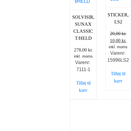
STICKER,
SOLVISIR,
LS2
SUNAX
CLASSIC
20,00
kr.
T/HELD
Den
D
10,00
kr.
inkl. moms
oprindelig
ak
278,00
kr.
Varenr:
pris
pr
inkl. moms
15996LS2
var:
er
Varenr:
20,00 kr..
10
7111-1
Tilføj til
kurv
Tilføj til
kurv