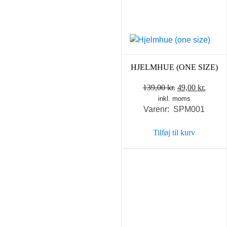
HJELMHUE (ONE SIZE)
Den
Den
139,00
kr.
49,00
kr.
inkl. moms
oprindelige
aktuel
Varenr: SPM001
pris
pris
var:
er:
Tilføj til kurv
139,00 kr..
49,00 