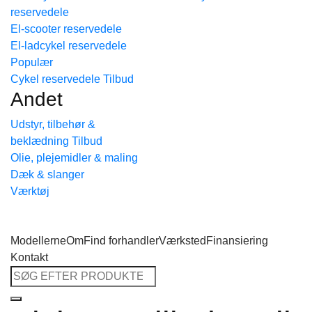
reservedele
Tilbage til shoppen
El-scooter reservedele
El-ladcykel reservedele
Cykel reservedele
Andet
Udstyr, tilbehør &
beklædning
Olie, plejemidler & maling
Dæk & slanger
Værktøj
Modellerne
Om
Find forhandler
Værksted
Finansiering
Kontakt
Søg
efter: