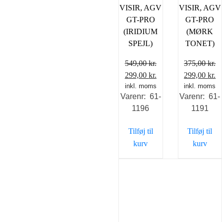
VISIR, AGV
VISIR, AGV
GT-PRO
GT-PRO
(IRIDIUM
(MØRK
SPEJL)
TONET)
549,00
kr.
375,00
kr.
Den
Den
Den
D
299,00
kr.
299,00
kr.
oprindelige
inkl. moms
aktuelle
oprindelig
inkl. moms
a
Varenr: 61-
Varenr: 61-
pris
pris
pris
pr
1196
1191
var:
er:
var:
er
549,00 kr..
299,00 kr..
375,00 kr..
29
Tilføj til
Tilføj til
kurv
kurv