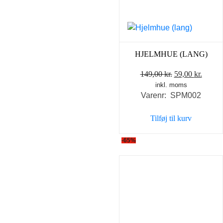
HJELMHUE (LANG)
Den
Den
149,00
kr.
59,00
kr.
inkl. moms
oprindelige
aktuel
Varenr: SPM002
pris
pris
var:
er:
Tilføj til kurv
149,00 kr..
59,00 
-65%