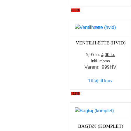
-33%
VENTILHÆTTE (HVID)
Den
Den
5,95
kr.
4,00
kr.
inkl. moms
oprindelige
aktuell
Varenr: 999HV
pris
pris
var:
er:
Tilføj til kurv
5,95 kr..
4,00 kr..
-11%
BAGTØJ (KOMPLET)