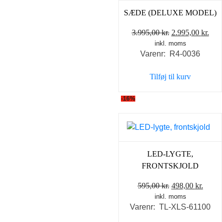
SÆDE (DELUXE MODEL)
Den
De
3.995,00
kr.
2.995,00
kr.
inkl. moms
oprindelige
akt
Varenr: R4-0036
pris
pris
var:
er:
Tilføj til kurv
3.995,00 kr..
2.99
-16%
LED-LYGTE,
FRONTSKJOLD
Den
Den
595,00
kr.
498,00
kr.
inkl. moms
oprindelige
aktue
Varenr: TL-XLS-61100
pris
pris
var:
er: