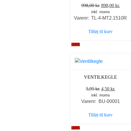
Den
Den
998,00
kr.
898,00
kr.
inkl. moms
oprindelige
aktue
Varenr: TL-4-MT2.1510R
pris
pris
var:
er:
Tilføj til kurv
998,00 kr..
898,0
-24%
VENTILKEGLE
Den
Den
5,95
kr.
4,50
kr.
inkl. moms
oprindelige
aktuell
Varenr: BU-00001
pris
pris
var:
er:
Tilføj til kurv
5,95 kr..
4,50 kr..
-34%