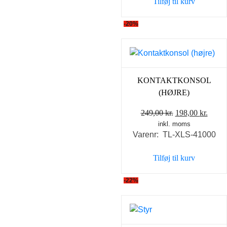
Tilføj til kurv
99,00 kr..
79,00 k
-20%
KONTAKTKONSOL
(HØJRE)
Den
Den
249,00
kr.
198,00
kr.
inkl. moms
oprindelige
aktue
Varenr: TL-XLS-41000
pris
pris
var:
er:
Tilføj til kurv
249,00 kr..
198,0
-22%