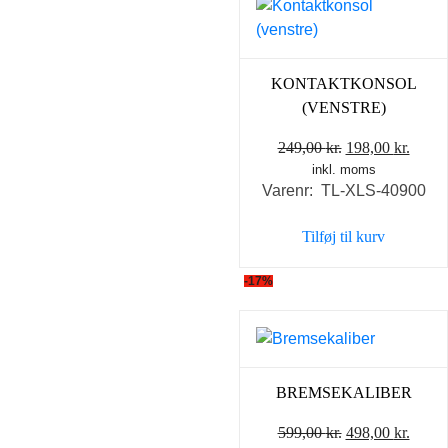
KONTAKTKONSOL
(VENSTRE)
Den
Den
249,00
kr.
198,00
kr.
inkl. moms
oprindelige
aktue
Varenr: TL-XLS-40900
pris
pris
var:
er:
Tilføj til kurv
249,00 kr..
198,0
-17%
BREMSEKALIBER
Den
Den
599,00
kr.
498,00
kr.