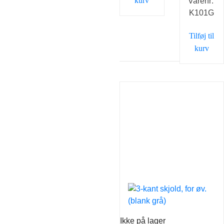
kurv
Varenr:
pris
pr
K101G
var:
er
29,95 kr..
25
Tilføj til
kurv
Ikke på lager