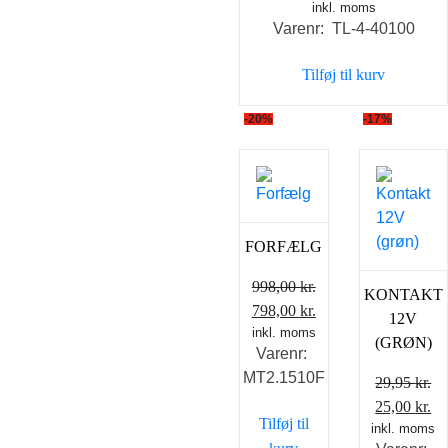
inkl. moms
oprindelige
aktu
Varenr: TL-4-40100
pris
pris
var:
er:
Tilføj til kurv
1.195,00 kr..
995,0
-20%
-17%
FORFÆLG
998,00
kr.
KONTAKT
Den
Den
798,00
kr.
12V
oprindelige
inkl. moms
aktuelle
(GRØN)
Varenr:
pris
pris
MT2.1510F
var:
er:
29,95
kr.
998,00 kr..
798,00 kr..
Den
D
25,00
kr.
Tilføj til
inkl. moms
oprindelig
ak