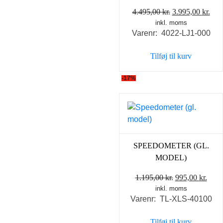
Den
De
4.495,00
kr.
3.995,00
kr.
inkl. moms
oprindelige
akt
Varenr: 4022-LJ1-000
pris
pris
var:
er:
Tilføj til kurv
4.495,00 kr..
3.99
-17%
SPEEDOMETER (GL.
MODEL)
Den
Den
1.195,00
kr.
995,00
kr.
inkl. moms
oprindelige
aktu
Varenr: TL-XLS-40100
pris
pris
var:
er:
Tilføj til kurv