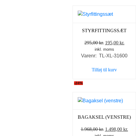
STYRFITTINGSSÆT
Den
Den
295,00
kr.
195,00
kr.
inkl. moms
oprindelige
aktue
Varenr: TL-XL-31600
pris
pris
var:
er:
Tilføj til kurv
295,00 kr..
195,0
-24%
BAGAKSEL (VENSTRE)
Den
De
1.968,00
kr.
1.498,00
kr.
inkl. moms