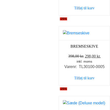
var:
er:
Tilføj til kurv
1.640,00 kr..
1.49
-25%
BREMSESKIVE
Den
Den
398,00
kr.
298,00
kr.
inkl. moms
oprindelige
aktue
Varenr: TL30100-0005
pris
pris
var:
er:
Tilføj til kurv
398,00 kr..
298,0
-25%