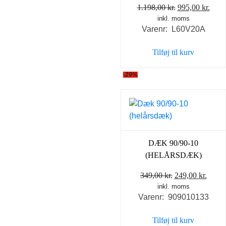
Den
Den
1.198,00
kr.
995,00
kr.
inkl. moms
oprindelige
aktu
Varenr: L60V20A
pris
pris
var:
er:
Tilføj til kurv
1.198,00 kr..
995,0
-29%
DÆK 90/90-10
(HELÅRSDÆK)
Den
Den
349,00
kr.
249,00
kr.
inkl. moms
oprindelige
aktue
Varenr: 909010133
pris
pris
var:
er:
Tilføj til kurv
349,00 kr..
249,0