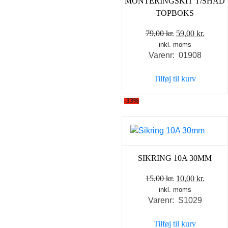
MONTERINGSKIT T/SHAD
TOPBOKS
Den
Den
79,00
kr.
59,00
kr.
inkl. moms
oprindelige
aktuel
Varenr: 01908
pris
pris
var:
er:
Tilføj til kurv
79,00 kr..
59,00 k
-33%
SIKRING 10A 30MM
Den
Den
15,00
kr.
10,00
kr.
inkl. moms
oprindelige
aktuel
Varenr: S1029
pris
pris
var:
er:
Tilføj til kurv
15,00 kr..
10,00 k