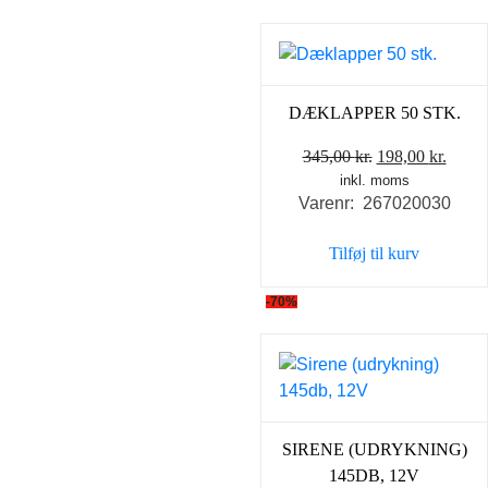
DÆKLAPPER 50 STK.
Den
Den
345,00
kr.
198,00
kr.
inkl. moms
oprindelige
aktue
Varenr: 267020030
pris
pris
var:
er:
Tilføj til kurv
345,00 kr..
198,0
-70%
SIRENE (UDRYKNING)
145DB, 12V