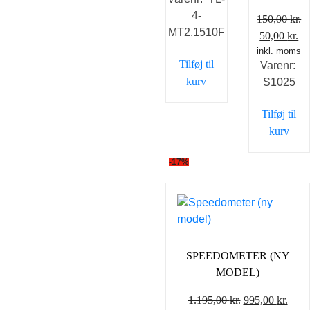
pris
pris
4-
var:
er:
150,00
kr.
MT2.1510F
998,00 kr..
898,00 kr..
Den
D
50,00
kr.
inkl. moms
oprindelig
ak
Tilføj til
Varenr:
pris
pr
kurv
S1025
var:
er
150,00 kr..
50
Tilføj til
kurv
-17%
SPEEDOMETER (NY
MODEL)
Den
Den
1.195,00
kr.
995,00
kr.