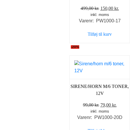
Den
Den
499,00
kr.
150,00
kr.
inkl. moms
oprindelige
aktue
Varenr: PW1000-17
pris
pris
var:
er:
Tilføj til kurv
499,00 kr..
150,0
-20%
SIRENE/HORN M/6 TONER,
12V
Den
Den
99,00
kr.
79,00
kr.
inkl. moms
oprindelige
aktuel
Varenr: PW1000-20D
pris
pris
var:
er: