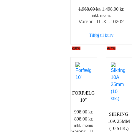
Den
De
1.968,00
kr.
1.498,00
kr.
inkl. moms
oprindelige
akt
Varenr: TL-XL-10202
pris
pris
var:
er:
Tilføj til kurv
1.968,00 kr..
1.49
-10%
-67%
FORFÆLG
10″
998,00
kr.
SIKRING
Den
Den
898,00
kr.
10A 25MM
oprindelige
inkl. moms
aktuelle
(10 STK.)
Varenr: TL-