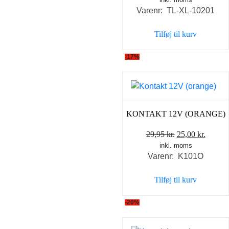
oprindelige
akt
Varenr: TL-XL-10201
pris
pris
var:
er:
Tilføj til kurv
1.968,00 kr..
1.49
-17%
KONTAKT 12V (ORANGE)
Den
Den
29,95
kr.
25,00
kr.
inkl. moms
oprindelige
aktuel
Varenr: K101O
pris
pris
var:
er:
Tilføj til kurv
29,95 kr..
25,00 k
-20%