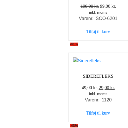
Den
Den
198,00
kr.
99,00
kr.
inkl. moms
oprindelige
aktuel
Varenr: SCO-6201
pris
pris
var:
er:
Tilføj til kurv
198,00 kr..
99,00 
-41%
SIDEREFLEKS
Den
Den
49,00
kr.
29,00
kr.
inkl. moms
oprindelige
aktuel
Varenr: 1120
pris
pris
var:
er:
Tilføj til kurv
49,00 kr..
29,00 k
-43%