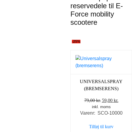
reservedele til E-
Force mobility
scootere
-25%
UNIVERSALSPRAY
(BREMSERENS)
Den
Den
79,00
kr.
59,00
kr.
inkl. moms
oprindelige
aktuel
Varenr: SCO-10000
pris
pris
var:
er:
Tilføj til kurv
79,00 kr..
59,00 k