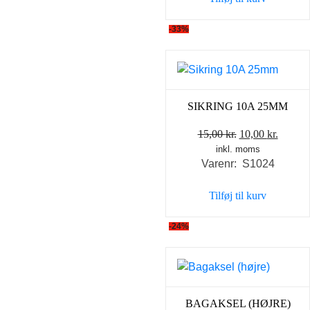
1.195,00 kr..
995,0
-33%
SIKRING 10A 25MM
Den
Den
15,00
kr.
10,00
kr.
inkl. moms
oprindelige
aktuel
Varenr: S1024
pris
pris
var:
er:
Tilføj til kurv
15,00 kr..
10,00 k
-24%
BAGAKSEL (HØJRE)