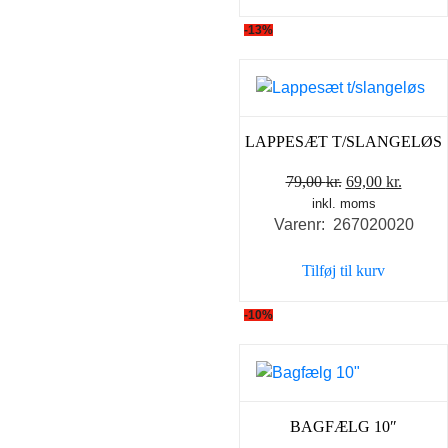
-13%
LAPPESÆT T/SLANGELØS
Den
Den
79,00
kr.
69,00
kr.
inkl. moms
oprindelige
aktuel
Varenr: 267020020
pris
pris
var:
er:
Tilføj til kurv
79,00 kr..
69,00 k
-10%
BAGFÆLG 10″