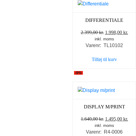
DIFFERENTIALE
Den
De
2.399,00
kr.
1.998,00
kr.
inkl. moms
oprindelige
akt
Varenr: TL10102
pris
pris
var:
er:
Tilføj til kurv
2.399,00 kr..
1.99
-9%
DISPLAY M/PRINT
Den
De
1.640,00
kr.
1.495,00
kr.
inkl. moms
oprindelige
akt
Varenr: R4-0006
pris
pris