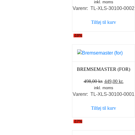
inkl. moms
oprindelige
aktue
Varenr: TL-XLS-30100-0002
pris
pris
var:
er:
Tilføj til kurv
599,00 kr..
498,0
-10%
BREMSEMASTER (FOR)
Den
Den
498,00
kr.
449,00
kr.
inkl. moms
oprindelige
aktue
Varenr: TL-XLS-30100-0001
pris
pris
var:
er:
Tilføj til kurv
498,00 kr..
449,0
-17%