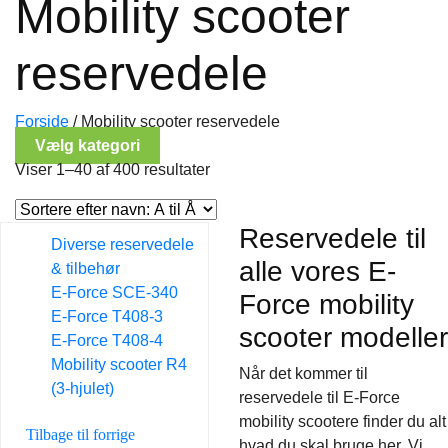
Mobility scooter
reservedele
Forside
/
Mobility scooter reservedele
Vælg kategori
Viser 1–40 af 400 resultater
Reservedele til
Diverse reservedele
alle vores E-
& tilbehør
E-Force SCE-340
Force mobility
E-Force T408-3
scooter modeller
E-Force T408-4
Mobility scooter R4
Når det kommer til
(3-hjulet)
reservedele til E-Force
mobility scootere finder du alt
Tilbage til forrige
hvad du skal bruge her. Vi