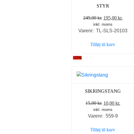
STYR
Den
Den
249,00
kr.
195,00
kr.
inkl. moms
oprindelige
aktue
Varenr: TL-SLS-20103
pris
pris
var:
er:
Tilføj til kurv
249,00 kr..
195,0
-33%
SIKRINGSTANG
Den
Den
15,00
kr.
10,00
kr.
inkl. moms
oprindelige
aktuel
Varenr: 559-9
pris
pris
var:
er:
Tilføj til kurv
15,00 kr..
10,00 k