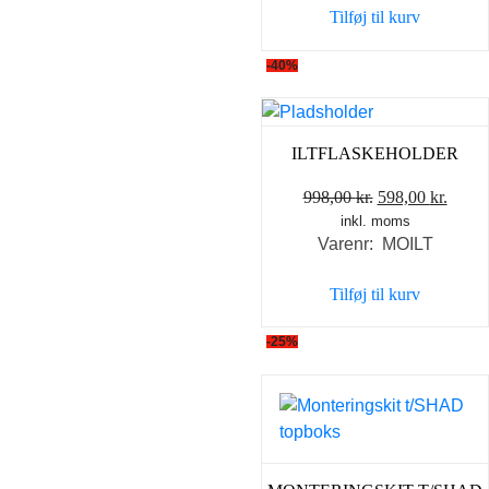
Tilføj til kurv
595,00 kr..
498,0
-40%
ILTFLASKEHOLDER
Den
Den
998,00
kr.
598,00
kr.
inkl. moms
oprindelige
aktue
Varenr: MOILT
pris
pris
var:
er:
Tilføj til kurv
998,00 kr..
598,0
-25%