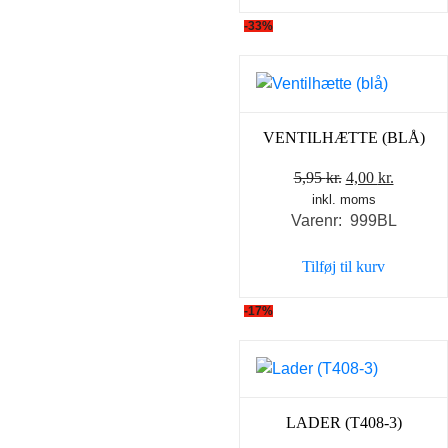
-33%
VENTILHÆTTE (BLÅ)
Den
Den
5,95
kr.
4,00
kr.
inkl. moms
oprindelige
aktuell
Varenr: 999BL
pris
pris
var:
er:
Tilføj til kurv
5,95 kr..
4,00 kr..
-17%
LADER (T408-3)