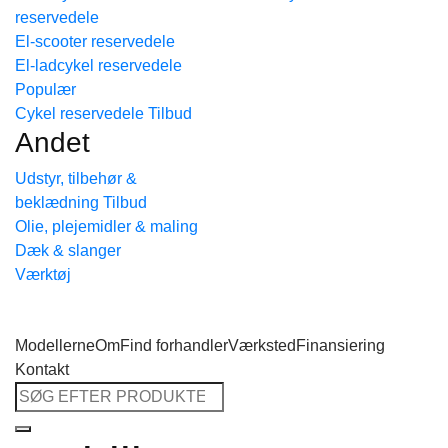
reservedele
Tilbage til shoppen
El-scooter reservedele
El-ladcykel reservedele
Cykel reservedele
Andet
Udstyr, tilbehør &
beklædning
Olie, plejemidler & maling
Dæk & slanger
Værktøj
Modellerne
Om
Find forhandler
Værksted
Finansiering
Kontakt
Søg
efter: