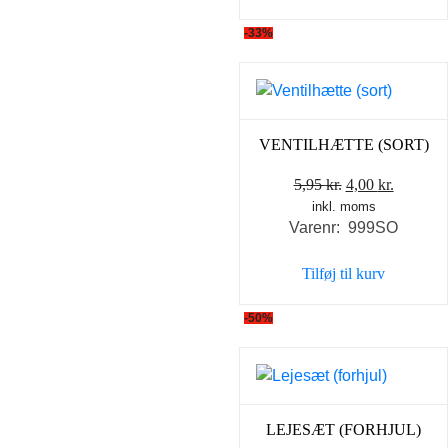
-33%
VENTILHÆTTE (SORT)
Den
Den
5,95
kr.
4,00
kr.
inkl. moms
oprindelige
aktuell
Varenr: 999SO
pris
pris
var:
er:
Tilføj til kurv
5,95 kr..
4,00 kr..
-50%
LEJESÆT (FORHJUL)