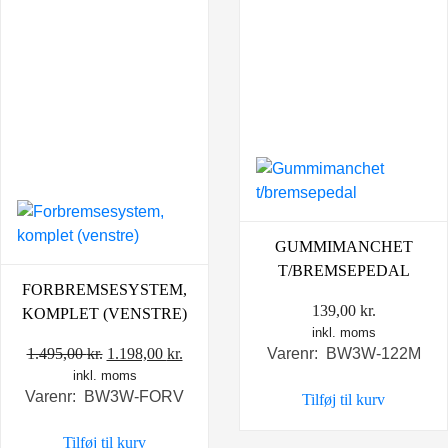
GUMMIMANCHET
T/BREMSEPEDAL
FORBREMSESYSTEM,
139,00
kr.
KOMPLET (VENSTRE)
inkl. moms
Den
Den
1.495,00
kr.
1.198,00
kr.
Varenr: BW3W-122M
inkl. moms
oprindelige
aktuelle
Varenr: BW3W-FORV
Tilføj til kurv
pris
pris
var:
er:
Tilføj til kurv