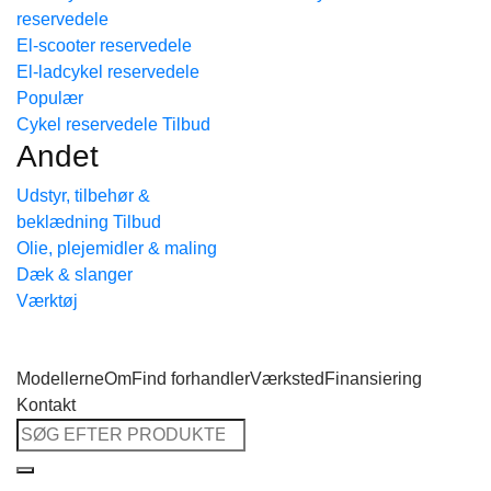
reservedele
Tilbage til shoppen
El-scooter reservedele
El-ladcykel reservedele
Cykel reservedele
Andet
Udstyr, tilbehør &
beklædning
Olie, plejemidler & maling
Dæk & slanger
Værktøj
Modellerne
Om
Find forhandler
Værksted
Finansiering
Kontakt
Søg
efter: