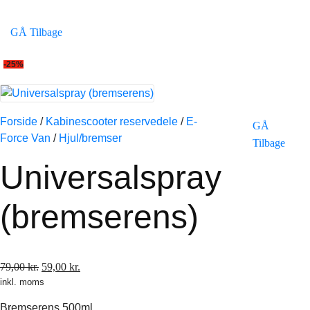
GÅ Tilbage
-25%
Forside
/
Kabinescooter reservedele
/
E-
GÅ
Force Van
/
Hjul/bremser
Tilbage
Universalspray
(bremserens)
Den
Den
79,00
kr.
59,00
kr.
inkl. moms
oprindelige
aktuelle
pris
pris
Bremserens 500ml