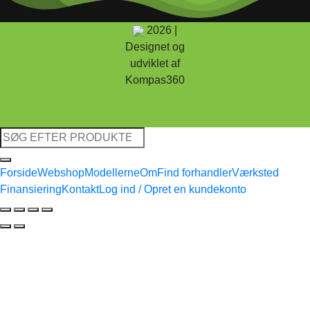
2026 |
Designet og
udviklet af
Kompas360
Søg
efter:
Forside
Webshop
Modellerne
Om
Find forhandler
Værksted
Finansiering
Kontakt
Log ind / Opret en kundekonto