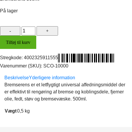
var:
er:
79,00 kr..
59,00 kr..
På lager
Universalspray
(bremserens)
Tilføj til kurv
antal
Stregkode:
4002325911555
Varenummer (SKU):
SCO-10000
Beskrivelse
Yderligere information
Bremserens er et letflygtigt universal affedningsmiddel der
er effektivt til rengøring af bremse og koblingsdele, fjerner
olie, fedt, støv og bremsevæske. 500ml.
Vægt
0,5 kg