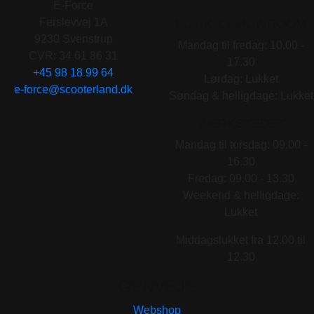
E-Force
Ferslevvej 1A
BUTIK & SHOWROOM
9230 Svenstrup
Mandag til fredag: 10.00 -
CVR: 34 61 86 31
17.30
+45 98 18 99 64
Lørdag: Lukket
e-force@scooterland.dk
Søndag & helligdage: Lukket
VÆRKSTEDET
Mandag til torsdag: 09.00 -
16.30
Fredag: 09.00 - 13.30
Weekend & helligdage:
Lukket
Middagslukket fra 12.00 til
12.30
GENVEJE
Webshop