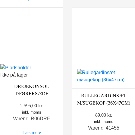
1.495,00 kr..
1.198,00 kr..
Ikke på lager
DREJEKONSOL
T/FØRERSÆDE
RULLEGARDINSÆT
M/SUGEKOP (36X47CM)
2.595,00
kr.
inkl. moms
89,00
kr.
Varenr: R06DRE
inkl. moms
Varenr: 41455
Læs mere