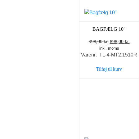
BAGFÆLG 10″
Den
Den
998,00
kr.
898,00
kr.
inkl. moms
oprindelige
aktu
Varenr: TL-4-MT2.1510R
pris
pris
var:
er:
Tilføj til kurv
998,00 kr..
898,