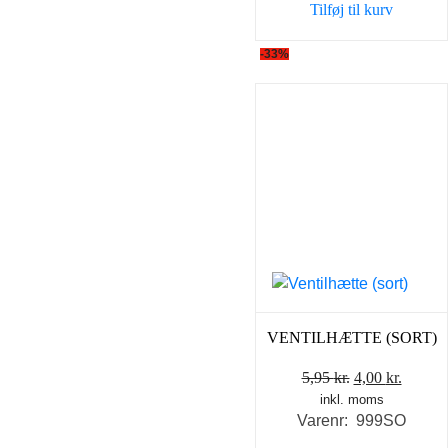
Tilføj til kurv
5,95 kr..
4,00 kr
-33%
VENTILHÆTTE (SORT)
Den
Den
5,95
kr.
4,00
kr.
inkl. moms
oprindelige
aktuel
Varenr: 999SO
pris
pris