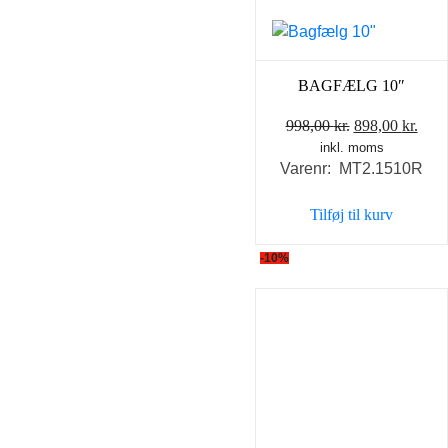
BAGFÆLG 10″
Den
Den
998,00
kr.
898,00
kr.
inkl. moms
oprindelige
aktu
Varenr: MT2.1510R
pris
pris
var:
er:
Tilføj til kurv
998,00 kr..
898,
-10%