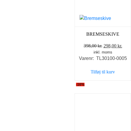
BREMSESKIVE
Den
Den
398,00
kr.
298,00
kr.
inkl. moms
oprindelige
aktu
Varenr: TL30100-0005
pris
pris
var:
er:
Tilføj til kurv
398,00 kr..
298,
-16%