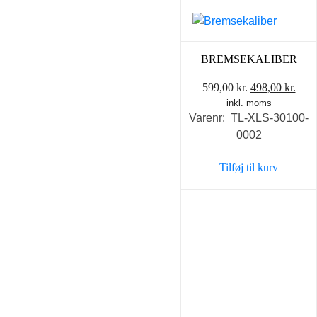
BREMSEKALIBER
Den
Den
599,00
kr.
498,00
kr.
inkl. moms
oprindelige
aktu
Varenr: TL-XLS-30100-
pris
pris
0002
var:
er:
599,00 kr..
498,
Tilføj til kurv