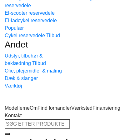
reservedele
Tilbage til shoppen
El-scooter reservedele
El-ladcykel reservedele
Cykel reservedele
Andet
Udstyr, tilbehør &
beklædning
Olie, plejemidler & maling
Dæk & slanger
Værktøj
Modellerne
Om
Find forhandler
Værksted
Finansiering
Kontakt
Søg
efter: