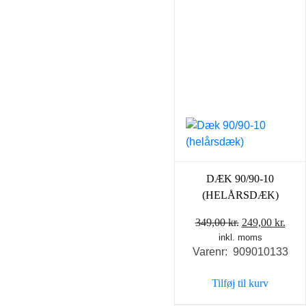
DÆK 90/90-10
(HELÅRSDÆK)
Den
Den
349,00
kr.
249,00
kr.
inkl. moms
oprindelige
aktu
Varenr: 909010133
pris
pris
var:
er:
Tilføj til kurv
349,00 kr..
249,