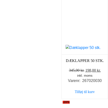
DÆKLAPPER 50 STK.
Den
Den
345,00
kr.
198,00
kr.
inkl. moms
oprindelige
aktu
Varenr: 267020030
pris
pris
var:
er:
Tilføj til kurv
345,00 kr..
198,
-20%