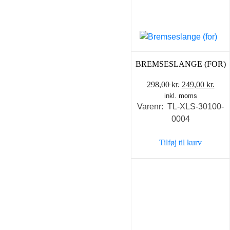
BREMSESLANGE (FOR)
Den
Den
298,00
kr.
249,00
kr.
inkl. moms
oprindelige
aktu
Varenr: TL-XLS-30100-
pris
pris
0004
var:
er:
298,00 kr..
249,
Tilføj til kurv