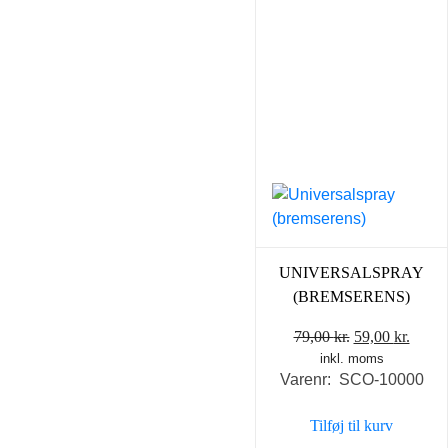
UNIVERSALSPRAY
(BREMSERENS)
Den
Den
79,00
kr.
59,00
kr.
inkl. moms
oprindelige
aktue
Varenr: SCO-10000
pris
pris
var:
er:
Tilføj til kurv
79,00 kr..
59,00 