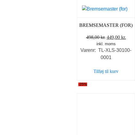
BREMSEMASTER (FOR)
Den
Den
498,00
kr.
449,00
kr.
inkl. moms
oprindelige
aktu
Varenr: TL-XLS-30100-
pris
pris
0001
var:
er:
498,00 kr..
449,
Tilføj til kurv
-25%