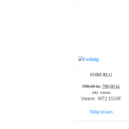
FORFÆLG
Den
Den
998,00
kr.
798,00
kr.
inkl. moms
oprindelige
aktu
Varenr: MT2.1510F
pris
pris
var:
er:
Tilføj til kurv
998,00 kr..
798,