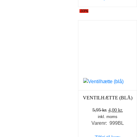
-33%
VENTILHÆTTE (BLÅ)
Den
Den
5,95
kr.
4,00
kr.
inkl. moms
oprindelige
aktuel
Varenr: 999BL
pris
pris
var:
er: