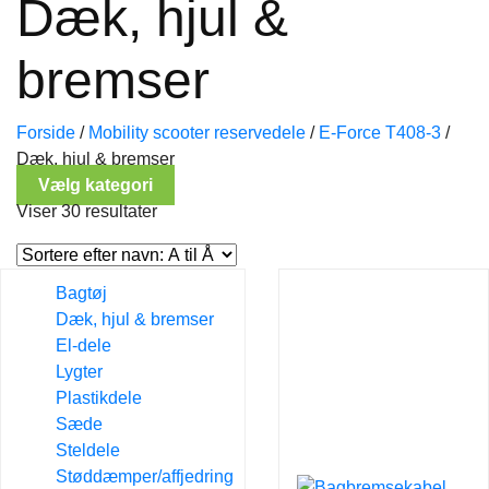
Dæk, hjul &
bremser
Forside
/
Mobility scooter reservedele
/
E-Force T408-3
/
Dæk, hjul & bremser
Vælg kategori
Viser 30 resultater
Bagtøj
Dæk, hjul & bremser
El-dele
Lygter
Plastikdele
Sæde
Steldele
Støddæmper/affjedring