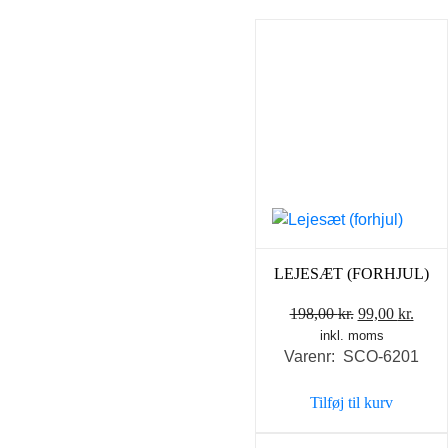
LEJESÆT (FORHJUL)
Den
Den
198,00
kr.
99,00
kr.
inkl. moms
oprindelige
aktue
Varenr: SCO-6201
pris
pris
var:
er:
Tilføj til kurv
198,00 kr..
99,00