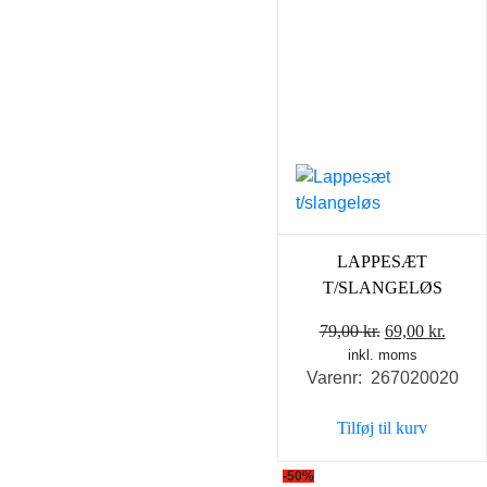
LAPPESÆT
T/SLANGELØS
Den
Den
79,00
kr.
69,00
kr.
inkl. moms
oprindelige
aktue
Varenr: 267020020
pris
pris
var:
er:
Tilføj til kurv
79,00 kr..
69,00 
-50%