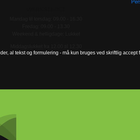
Pers
VÆRKSTEDET
Mandag til torsdag: 09.00 - 16.30
Fredag: 09.00 - 13.30
Weekend & helligdage: Lukket
Middagslukket fra 12.00 til 12.30
eder, al tekst og formulering - må kun bruges ved skriftlig accept