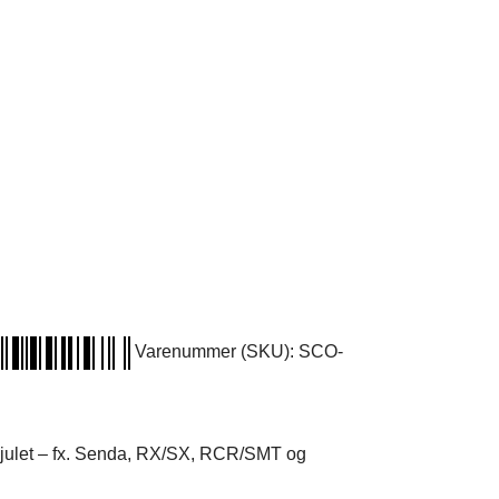
Varenummer (SKU):
SCO-
ghjulet – fx. Senda, RX/SX, RCR/SMT og