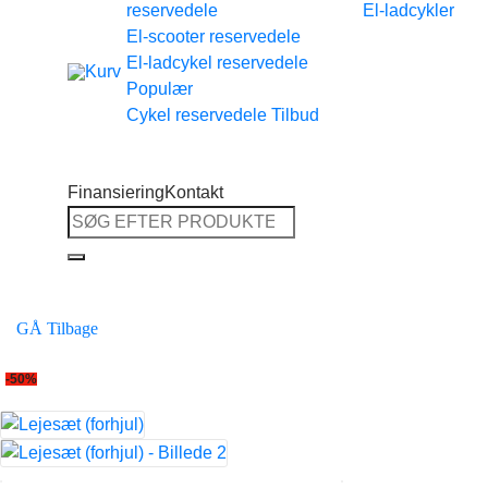
reservedele
El-ladcykler
Tilbage til shoppen
El-scooter reservedele
El-ladcykel reservedele
Cykel reservedele
Finansiering
Kontakt
Søg
efter:
GÅ Tilbage
-50%