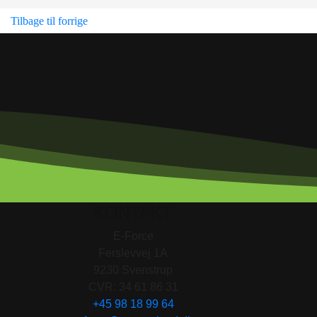
Tilbage til forrige
KONTAKT
E-Force
Ferslevvej 1A
9230 Svenstrup
CVR: 34 61 86 31
+45 98 18 99 64