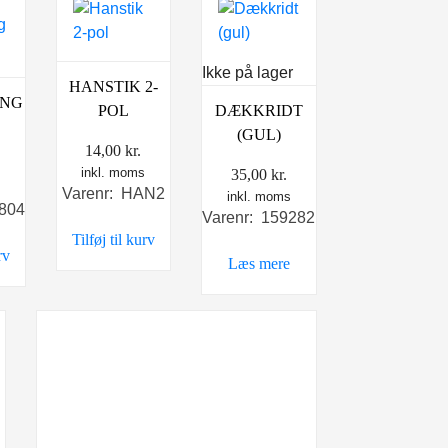
Ikke på lager
HANSTIK 2-
ING
POL
DÆKKRIDT
(GUL)
14,00
kr.
inkl. moms
35,00
kr.
s
Varenr: HAN2
inkl. moms
8804
Varenr: 159282
Tilføj til kurv
rv
Læs mere