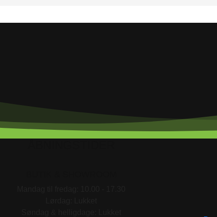
ÅBNINGSTIDER
BUTIK & SHOWROOM
Mandag til fredag: 10.00 - 17.30
Lørdag: Lukket
Søndag & helligdage: Lukket