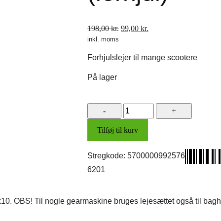
Den
Den
198,00
kr.
99,00
kr.
inkl. moms
oprindelige
aktuelle
pris
pris
Forhjulslejer til mange scootere
var:
er:
198,00 kr..
99,00 kr..
På lager
Lejesæt
(forhjul)
Tilføj til kurv
antal
Stregkode:
5700000992576
6201
x10. OBS! Til nogle gearmaskine bruges lejesættet også til ba