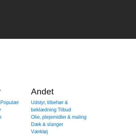
r
Andet
e
Udstyr, tilbehør &
beklædning
e
Olie, plejemidler & maling
Dæk & slanger
Værktøj