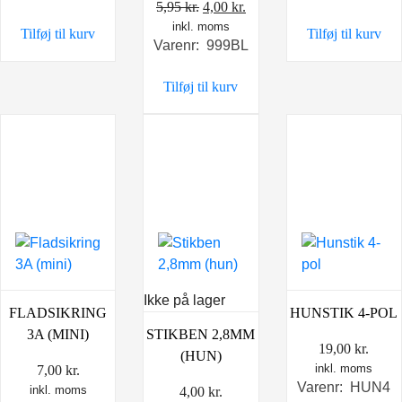
Den
Den
5,95
kr.
4,00
kr.
inkl. moms
oprindelige
aktuelle
Tilføj til kurv
Tilføj til kurv
Varenr: 999BL
pris
pris
var:
er:
Tilføj til kurv
5,95 kr..
4,00 kr..
Ikke på lager
FLADSIKRING
HUNSTIK 4-POL
3A (MINI)
STIKBEN 2,8MM
19,00
kr.
(HUN)
inkl. moms
7,00
kr.
Varenr: HUN4
inkl. moms
4,00
kr.