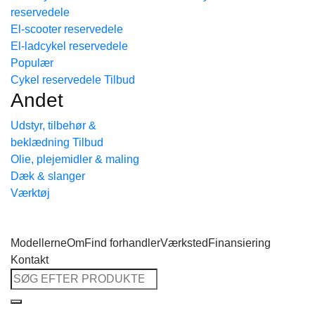
reservedele
Tilbage til shoppen
El-scooter reservedele
El-ladcykel reservedele
Cykel reservedele
Andet
Udstyr, tilbehør &
beklædning
Olie, plejemidler & maling
Dæk & slanger
Værktøj
Modellerne
Om
Find forhandler
Værksted
Finansiering
Kontakt
Søg
efter: