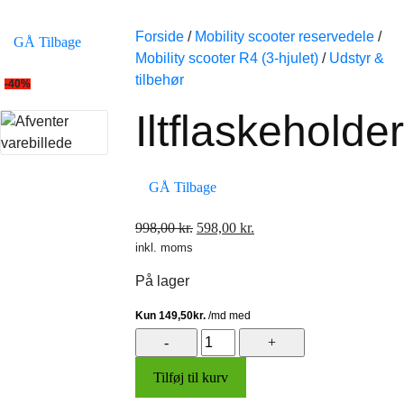
Forside
/
Mobility scooter reservedele
/
GÅ Tilbage
Mobility scooter R4 (3-hjulet)
/
Udstyr &
tilbehør
-40%
Iltflaskeholder
GÅ Tilbage
Den
Den
998,00
kr.
598,00
kr.
inkl. moms
oprindelige
aktuelle
pris
pris
På lager
var:
er:
998,00 kr..
598,00 kr..
Iltflaskeholder
antal
Tilføj til kurv