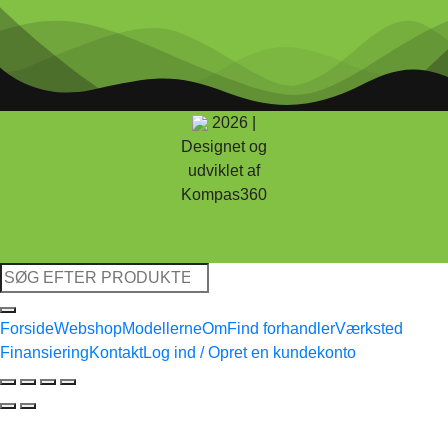
2026 |
Designet og
udviklet af
Kompas360
Søg
efter:
Forside
Webshop
Modellerne
Om
Find forhandler
Værksted
Finansiering
Kontakt
Log ind / Opret en kundekonto