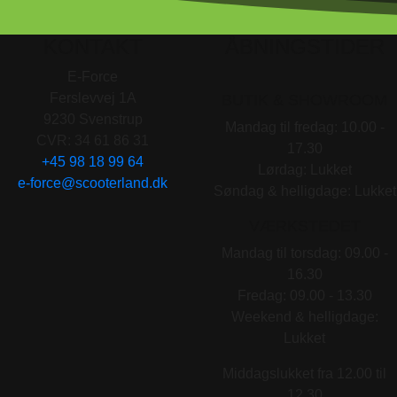
KONTAKT
ÅBNINGSTIDER
E-Force
Ferslevvej 1A
BUTIK & SHOWROOM
9230 Svenstrup
Mandag til fredag: 10.00 -
CVR: 34 61 86 31
17.30
+45 98 18 99 64
Lørdag: Lukket
e-force@scooterland.dk
Søndag & helligdage: Lukket
VÆRKSTEDET
Mandag til torsdag: 09.00 -
16.30
Fredag: 09.00 - 13.30
Weekend & helligdage:
Lukket
Middagslukket fra 12.00 til
12.30