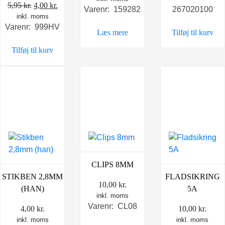
Den
Den
5,95
kr.
4,00
kr.
Varenr: 159282
267020100
inkl. moms
oprindelige
aktuelle
Varenr: 999HV
pris
pris
Læs mere
Tilføj til kurv
var:
er:
Tilføj til kurv
5,95 kr..
4,00 kr..
CLIPS 8MM
STIKBEN 2,8MM
FLADSIKRING
10,00
kr.
(HAN)
5A
inkl. moms
Varenr: CL08
4,00
kr.
10,00
kr.
inkl. moms
inkl. moms