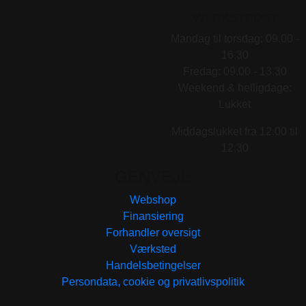
VÆRKSTEDET
Mandag til torsdag: 09.00 -
16.30
Fredag: 09.00 - 13.30
Weekend & helligdage:
Lukket
Middagslukket fra 12.00 til
12.30
GENVEJE
Webshop
Finansiering
Forhandler oversigt
Værksted
Handelsbetingelser
Persondata, cookie og privatlivspolitik