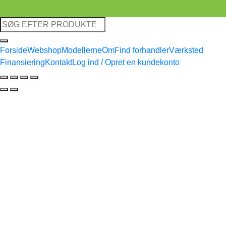
Søg
efter:
Forside
Webshop
Modellerne
Om
Find forhandler
Værksted
Finansiering
Kontakt
Log ind / Opret en kundekonto