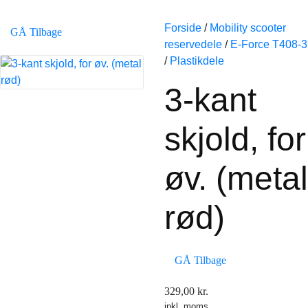
Forside
/
Mobility scooter
GÅ Tilbage
reservedele
/
E-Force T408-3
/
Plastikdele
3-kant
skjold, for
øv. (metal
rød)
GÅ Tilbage
329,00
kr.
inkl. moms