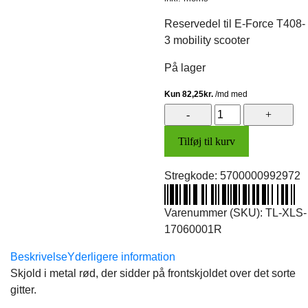
Reservedel til E-Force T408-
3 mobility scooter
På lager
3-
kant
Tilføj til kurv
skjold,
for
Stregkode:
5700000992972
øv.
(metal
rød)
Varenummer (SKU):
TL-XLS-
antal
17060001R
Beskrivelse
Yderligere information
Skjold i metal rød, der sidder på frontskjoldet over det sorte
gitter.