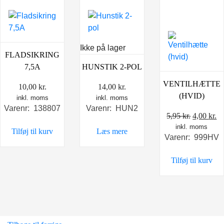
Ikke på lager
FLADSIKRING
7,5A
HUNSTIK 2-POL
VENTILHÆTTE
10,00
kr.
14,00
kr.
(HVID)
inkl. moms
inkl. moms
Varenr: 138807
Varenr: HUN2
Den
D
5,95
kr.
4,00
kr.
inkl. moms
oprindel
ak
Tilføj til kurv
Læs mere
Varenr: 999HV
pris
pr
var:
er
Tilføj til kurv
5,95 kr..
4,