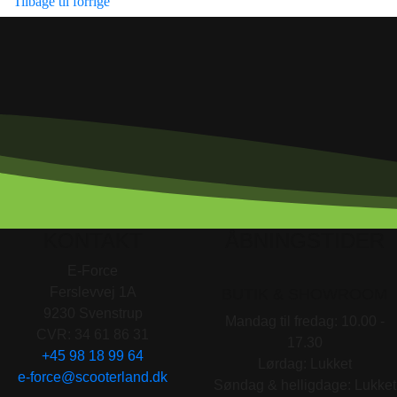
Tilbage til forrige
KONTAKT
ÅBNINGSTIDER
E-Force
Ferslevvej 1A
BUTIK & SHOWROOM
9230 Svenstrup
Mandag til fredag: 10.00 -
CVR: 34 61 86 31
17.30
+45 98 18 99 64
Lørdag: Lukket
e-force@scooterland.dk
Søndag & helligdage: Lukket