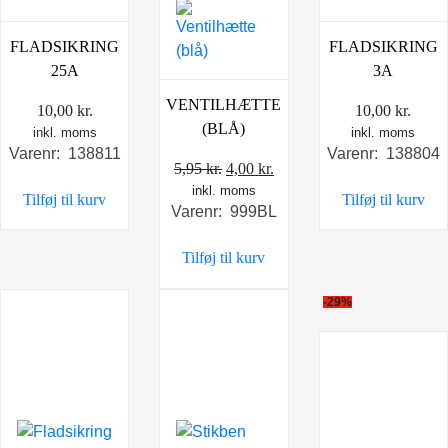
FLADSIKRING
FLADSIKRING
25A
3A
VENTILHÆTTE
10,00
kr.
10,00
kr.
(BLÅ)
inkl. moms
inkl. moms
Varenr: 138811
Varenr: 138804
Den
Den
5,95
kr.
4,00
kr.
inkl. moms
oprindelige
aktuelle
Tilføj til kurv
Tilføj til kurv
Varenr: 999BL
pris
pris
var:
er:
Tilføj til kurv
5,95 kr..
4,00 kr..
-29%