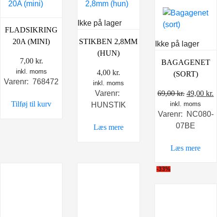
Ikke på lager
FLADSIKRING
20A (MINI)
STIKBEN 2,8MM
Ikke på lager
(HUN)
7,00
kr.
BAGAGENET
inkl. moms
4,00
kr.
(SORT)
Varenr: 768472
inkl. moms
Den
69,00
kr.
49,00
kr.
Varenr:
Tilføj til kurv
inkl. moms
oprindel
a
HUNSTIK
Varenr: NC080-
pris
p
07BE
Læs mere
var:
e
69,00 kr.
4
Læs mere
-33%