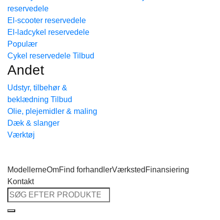
reservedele
Tilbage til shoppen
El-scooter reservedele
El-ladcykel reservedele
Cykel reservedele
Andet
Udstyr, tilbehør &
beklædning
Olie, plejemidler & maling
Dæk & slanger
Værktøj
Modellerne
Om
Find forhandler
Værksted
Finansiering
Kontakt
Søg
efter: