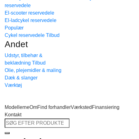
reservedele
Tilbage til shoppen
El-scooter reservedele
El-ladcykel reservedele
Cykel reservedele
Andet
Udstyr, tilbehør &
beklædning
Olie, plejemidler & maling
Dæk & slanger
Værktøj
Modellerne
Om
Find forhandler
Værksted
Finansiering
Kontakt
Søg
efter: