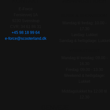
KONTAKT
ÅBNINGSTIDER
E-Force
Ferslevvej 1A
BUTIK & SHOWROOM
9230 Svenstrup
Mandag til fredag: 10.00 -
CVR: 34 61 86 31
17.30
+45 98 18 99 64
Lørdag: Lukket
e-force@scooterland.dk
Søndag & helligdage: Lukket
VÆRKSTEDET
Mandag til torsdag: 09.00 -
16.30
Fredag: 09.00 - 13.30
Weekend & helligdage:
Lukket
Middagslukket fra 12.00 til
12.30
GENVEJE