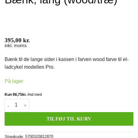
395,00
kr.
inkl. moms
Bænk til de lange sider i kassen i farven wood farve til el-
ladcykel modellen Pro.
På lager
Bænk, lang (wood/træ) antal
TILFØJ TIL KURV
Stregkode:
5700103812870