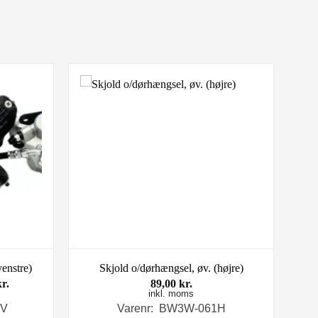
enstre)
Skjold o/dørhængsel, øv. (højre)
Den
kr.
89,00
kr.
ge
aktuelle
inkl. moms
pris
RV
Varenr: BW3W-061H
er: