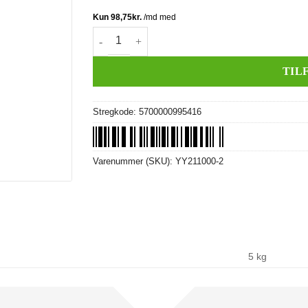
Bærearm, bag (venstre) antal
TIL
Stregkode:
5700000995416
Varenummer (SKU):
YY211000-2
5 kg