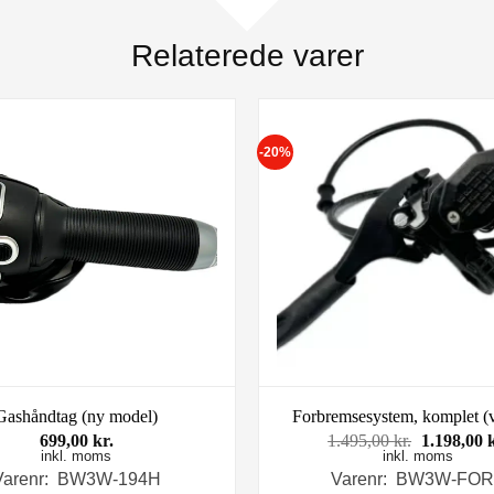
Relaterede varer
-20%
Gashåndtag (ny model)
Forbremsesystem, komplet (v
Den
699,00
kr.
1.495,00
kr.
1.198,00
inkl. moms
inkl. moms
oprindeli
pris
Varenr: BW3W-194H
Varenr: BW3W-FO
var: