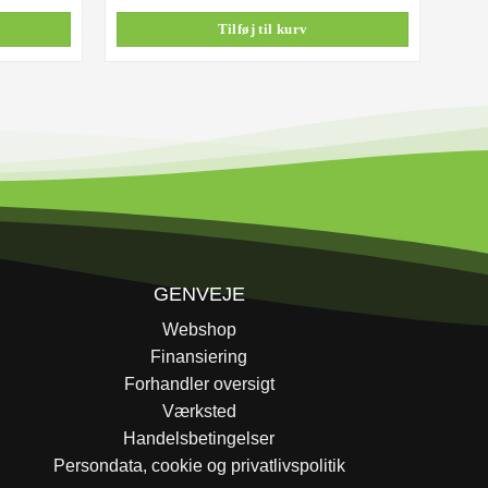
r..
1.198,00 kr..
Tilføj til kurv
GENVEJE
Webshop
Finansiering
Forhandler oversigt
Værksted
Handelsbetingelser
Persondata, cookie og privatlivspolitik