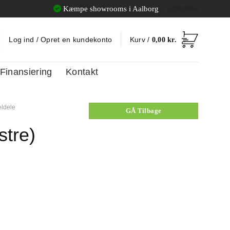
Kæmpe showrooms i Aalborg
[gtranslate]
Log ind / Opret en kundekonto
Kurv /
0,00
kr.
Finansiering
Kontakt
eldele
GÅ Tilbage
tre)