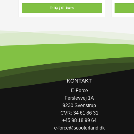
Tilføj til kurv
KONTAKT
E-Force
Ferslevvej 1A
9230 Svenstrup
CVR: 34 61 86 31
+45 98 18 99 64
e-force@scooterland.dk