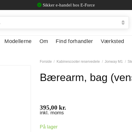
Sikker e-handel hos E-Force
Modellerne
Om
Find forhandler
Værksted
Forside
/
Kabinescooter reservedele
/
Jonway M1
/
St
Bærearm, bag (vens
395,00
kr.
inkl. moms
På lager