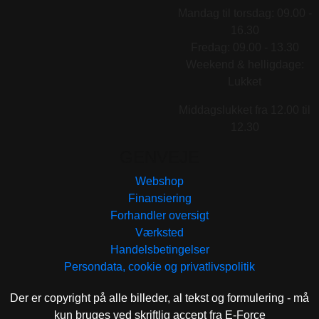
Mandag til torsdag: 09.00 -
16.30
Fredag: 09.00 - 13.30
Weekend & helligdage:
Lukket
Middagslukket fra 12.00 til
12.30
GENVEJE
Webshop
Finansiering
Forhandler oversigt
Værksted
Handelsbetingelser
Persondata, cookie og privatlivspolitik
Der er copyright på alle billeder, al tekst og formulering - må
kun bruges ved skriftlig accept fra E-Force