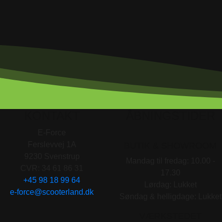
KONTAKT
ÅBNINGSTIDER
E-Force
Ferslevvej 1A
BUTIK & SHOWROOM
9230 Svenstrup
Mandag til fredag: 10.00 -
CVR: 34 61 86 31
17.30
+45 98 18 99 64
Lørdag: Lukket
e-force@scooterland.dk
Søndag & helligdage: Lukket
VÆRKSTEDET