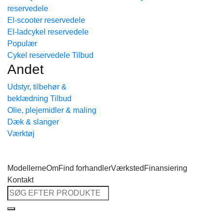
reservedele
Tilbage til shoppen
El-scooter reservedele
El-ladcykel reservedele
Cykel reservedele
Andet
Udstyr, tilbehør &
beklædning
Olie, plejemidler & maling
Dæk & slanger
Værktøj
Modellerne
Om
Find forhandler
Værksted
Finansiering
Kontakt
Søg
efter: