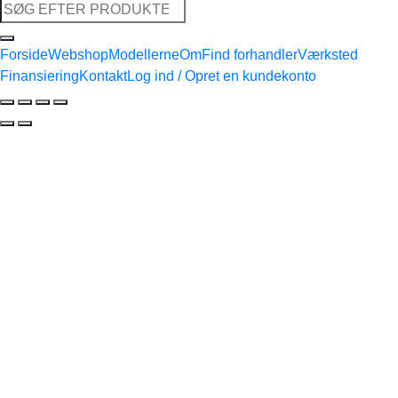
Søg
efter:
Forside
Webshop
Modellerne
Om
Find forhandler
Værksted
Finansiering
Kontakt
Log ind / Opret en kundekonto