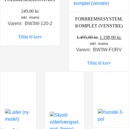
249,00
kr.
inkl. moms
FORBREMSESYSTEM,
Varenr: BW3W-120-2
KOMPLET (VENSTRE)
Tilføj til kurv
Den
De
1.495,00
kr.
1.198,00
kr.
inkl. moms
oprindelige
akt
Varenr: BW3W-FORV
pris
pris
var:
er:
Tilføj til kurv
1.495,00 kr..
1.19