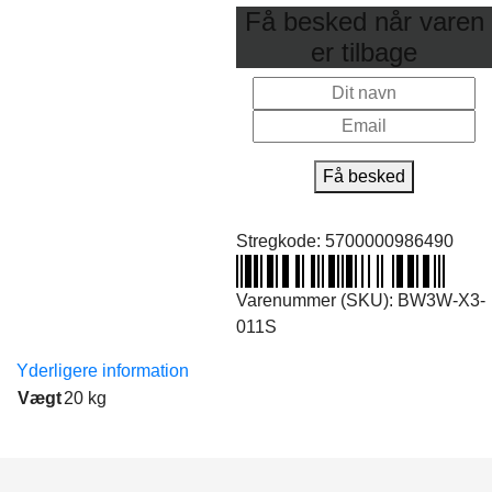
Få besked når varen
er tilbage
Få besked
Stregkode:
5700000986490
Varenummer (SKU):
BW3W-X3-
011S
Yderligere information
Vægt
20 kg