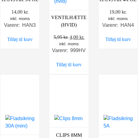
14,00
kr.
19,00
kr.
VENTILHÆTTE
inkl. moms
inkl. moms
(HVID)
Varenr: HAN3
Varenr: HAN4
Den
Den
5,95
kr.
4,00
kr.
Tilføj til kurv
Tilføj til kurv
inkl. moms
oprindelige
aktuelle
Varenr: 999HV
pris
pris
var:
er:
Tilføj til kurv
5,95 kr..
4,00 kr..
CLIPS 8MM