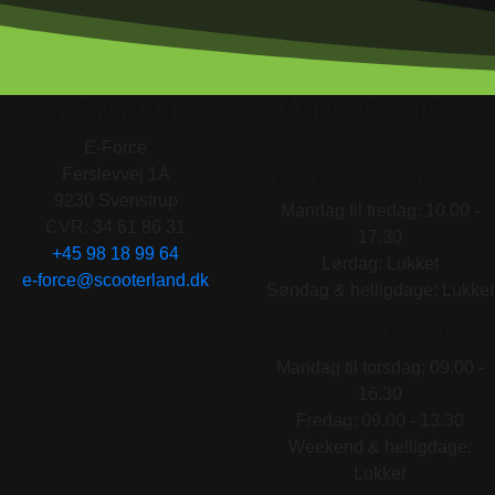
KONTAKT
ÅBNINGSTIDER
E-Force
Ferslevvej 1A
BUTIK & SHOWROOM
9230 Svenstrup
Mandag til fredag: 10.00 -
CVR: 34 61 86 31
17.30
+45 98 18 99 64
Lørdag: Lukket
e-force@scooterland.dk
Søndag & helligdage: Lukket
VÆRKSTEDET
Mandag til torsdag: 09.00 -
16.30
Fredag: 09.00 - 13.30
Weekend & helligdage:
Lukket