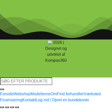
2026 |
Designet og
udviklet af
Kompas360
Søg
efter:
Forside
Webshop
Modellerne
Om
Find forhandler
Værksted
Finansiering
Kontakt
Log ind / Opret en kundekonto