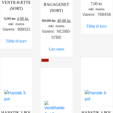
VENTILHÆTTE
7,00
kr.
BAGAGENET
(SORT)
inkl. moms
(SORT)
Varenr: 768456
Den
Den
5,95
kr.
4,00
kr.
Den
Den
69,00
kr.
49,00
kr.
inkl. moms
oprindelige
aktuelle
Tilføj til kurv
inkl. moms
oprindelige
aktuelle
Varenr: 999SO
pris
pris
Varenr: NC080-
pris
pris
var:
er:
07BE
var:
er:
Tilføj til kurv
5,95 kr..
4,00 kr..
69,00 kr..
49,00 kr..
Læs mere
-33%
HANSTIK 3-POL
HANSTIK 4-POL