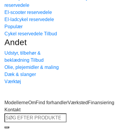
reservedele
Tilbage til shoppen
El-scooter reservedele
El-ladcykel reservedele
Cykel reservedele
Andet
Udstyr, tilbehør &
beklædning
Olie, plejemidler & maling
Dæk & slanger
Værktøj
Modellerne
Om
Find forhandler
Værksted
Finansiering
Kontakt
Søg
efter: