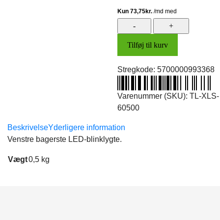
Blinklygte
V.B.
Tilføj til kurv
antal
Stregkode:
5700000993368
Varenummer (SKU):
TL-XLS-
60500
Beskrivelse
Yderligere information
Venstre bagerste LED-blinklygte.
Vægt
0,5 kg