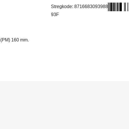
IS,
Stregkode:
8716683093988
for
93F
(160mm)
antal
t (PM) 160 mm.