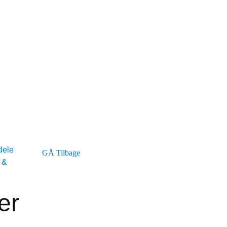
dele
GÅ Tilbage
 &
er