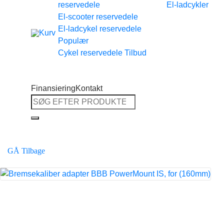
reservedele
El-ladcykler
Tilbage til shoppen
El-scooter reservedele
El-ladcykel reservedele
Cykel reservedele
Finansiering
Kontakt
Søg
efter:
GÅ Tilbage