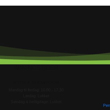
ÅBNINGSTIDER
BUTIK & SHOWROOM
Mandag til fredag: 10.00 - 17.30
Lørdag: Lukket
Søndag & helligdage: Lukket
Pers