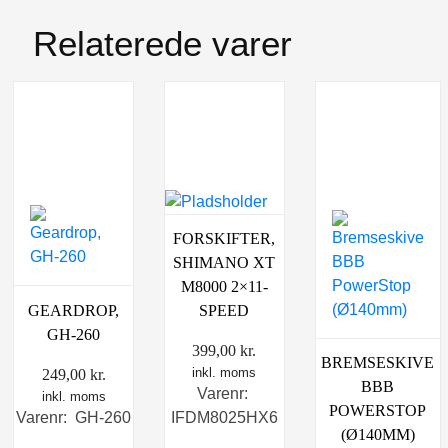
Relaterede varer
FORSKIFTER,
SHIMANO XT
M8000 2×11-
GEARDROP,
SPEED
GH-260
399,00
kr.
BREMSESKIVE
inkl. moms
249,00
kr.
BBB
Varenr:
inkl. moms
POWERSTOP
Varenr: GH-260
IFDM8025HX6
(Ø140MM)