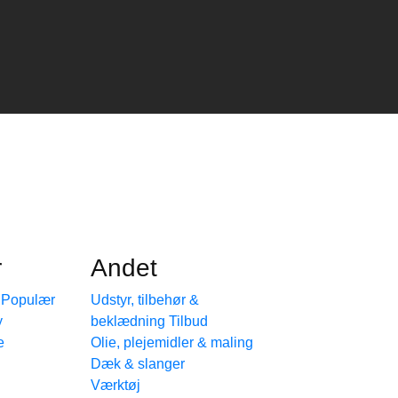
r
Andet
e
Udstyr, tilbehør &
beklædning
e
Olie, plejemidler & maling
Dæk & slanger
Værktøj