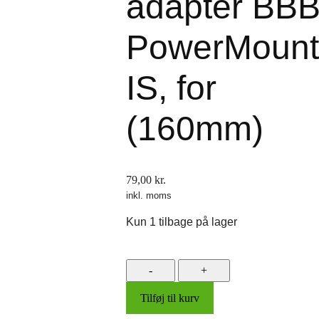
adapter BB
PowerMount
IS, for
(160mm)
79,00
kr.
inkl. moms
Kun 1 tilbage på lager
Bremsekaliber
adapter
Tilføj til kurv
BBB
PowerMount