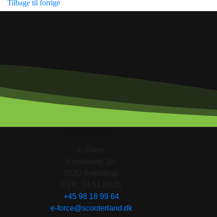
Tilbage til forrige
KONTAKT
E-Force
Ferslevvej 1A
9230 Svenstrup
CVR: 34 61 86 31
+45 98 18 99 64
e-force@scooterland.dk