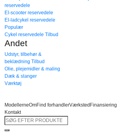
reservedele
Tilbage til shoppen
El-scooter reservedele
El-ladcykel reservedele
Cykel reservedele
Andet
Udstyr, tilbehør &
beklædning
Olie, plejemidler & maling
Dæk & slanger
Værktøj
Modellerne
Om
Find forhandler
Værksted
Finansiering
Kontakt
Søg
efter: