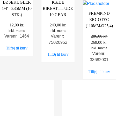
LØSEKUGLER
KÆDE
1/4'', 6,35MM (10
BIKEATTITUDE
FREMPIND
STK.)
10 GEAR
ERGOTEC
12,00
kr.
249,00
kr.
(110MM/Ø25,4)
inkl. moms
inkl. moms
286,00
kr.
Varenr: 1464
Varenr:
Den
Den
269,00
kr.
75020952
Tilføj til kurv
oprindelige
inkl. moms
aktu
Varenr:
Tilføj til kurv
pris
pris
33682001
var:
er:
286,00 kr..
269,0
Tilføj til kurv