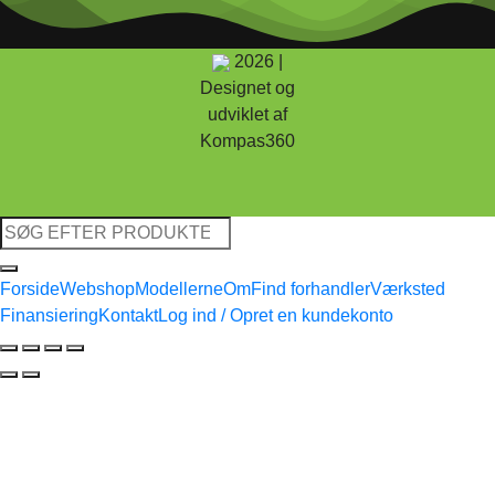
2026 |
Designet og
udviklet af
Kompas360
Søg
efter:
Forside
Webshop
Modellerne
Om
Find forhandler
Værksted
Finansiering
Kontakt
Log ind / Opret en kundekonto