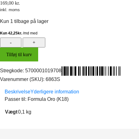
169,00
kr.
inkl. moms
Kun 1 tilbage på lager
Bremseklodser
Elvedes
Tilføj til kurv
Sintered
(Formula)
antal
Stregkode:
5700001019708
Varenummer (SKU):
6863S
Beskrivelse
Yderligere information
Passer til: Formula Oro (K18)
Vægt
0,1 kg