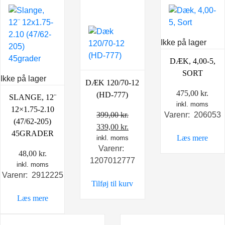
Ikke på lager
DÆK, 4,00-5,
SORT
Ikke på lager
DÆK 120/70-12
475,00
kr.
(HD-777)
SLANGE, 12¨
inkl. moms
12×1.75-2.10
399,00
kr.
Varenr: 206053
(47/62-205)
Den
Den
339,00
kr.
45GRADER
Læs mere
oprindelige
inkl. moms
aktuelle
Varenr:
pris
pris
48,00
kr.
1207012777
var:
er:
inkl. moms
399,00 kr..
339,00 kr..
Varenr: 2912225
Tilføj til kurv
Læs mere