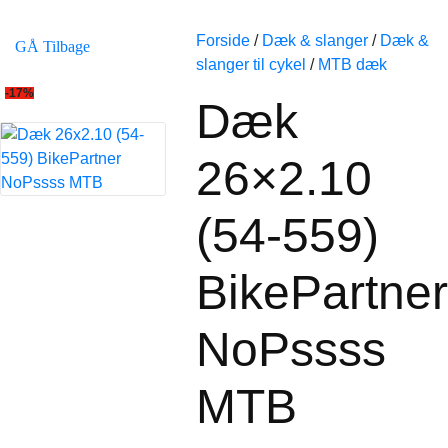
Forside
/
Dæk & slanger
/
Dæk &
GÅ Tilbage
slanger til cykel
/
MTB dæk
-17%
Dæk
26×2.10
(54-559)
BikePartner
NoPssss
MTB