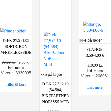
Ikke på lager
DÆK 27,5×1.95
SORT/GRØN
SLANGE,
M/REFLEKSSIDE
3,50/4,00-6
Den
Den
99,00
kr.
49,00
kr.
110,00
kr.
inkl. moms
oprindelige
aktuelle
inkl. moms
Varenr: 3330095
pris
pris
Ikke på lager
Varenr: 208061
var:
er:
DÆK 27,5×2.10
Tilføj til kurv
99,00 kr..
49,00 kr..
Læs mere
(54-584)
BIKEPARTNER
NOPSSSS MTB