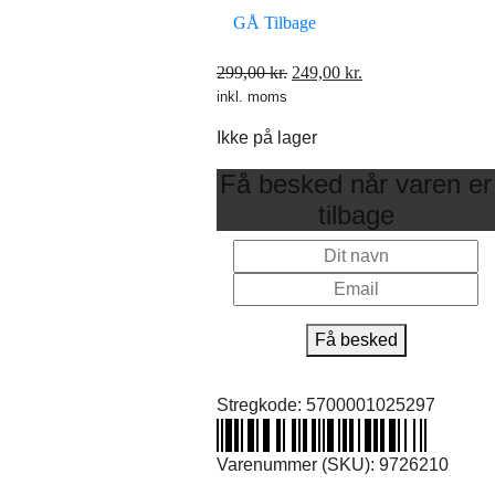
GÅ Tilbage
Den
Den
299,00
kr.
249,00
kr.
inkl. moms
oprindelige
aktuelle
pris
pris
Ikke på lager
var:
er:
299,00 kr..
249,00 kr..
Få besked når varen er
tilbage
Få besked
Stregkode:
5700001025297
Varenummer (SKU):
9726210