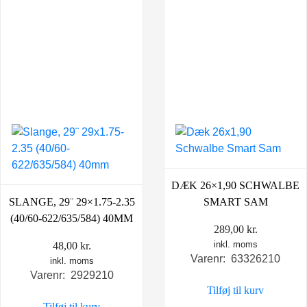
DÆK 26×1,90 SCHWALBE
SLANGE, 29¨ 29×1.75-2.35
SMART SAM
(40/60-622/635/584) 40MM
289,00
kr.
inkl. moms
48,00
kr.
Varenr: 63326210
inkl. moms
Varenr: 2929210
Tilføj til kurv
Tilføj til kurv