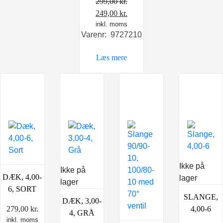
299,00
kr.
Den
Den
249,00
kr.
oprindelige
inkl. moms
aktuelle
Varenr: 9727210
pris
pris
var:
er:
Læs mere
299,00 kr..
249,00 kr..
Ikke på
Ikke på
DÆK, 4,00-
lager
lager
6, SORT
SLANGE,
DÆK, 3,00-
279,00
kr.
4,00-6
4, GRÅ
inkl. moms