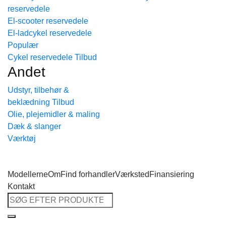
reservedele
Tilbage til shoppen
El-scooter reservedele
El-ladcykel reservedele
Cykel reservedele
Andet
Udstyr, tilbehør &
beklædning
Olie, plejemidler & maling
Dæk & slanger
Værktøj
Modellerne
Om
Find forhandler
Værksted
Finansiering
Kontakt
Søg
efter: