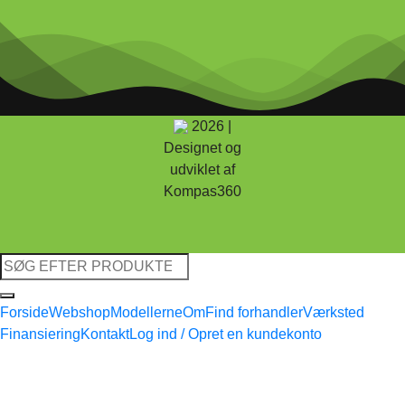
2026 |
Designet og
udviklet af
Kompas360
Søg
efter:
Forside
Webshop
Modellerne
Om
Find forhandler
Værksted
Finansiering
Kontakt
Log ind / Opret en kundekonto