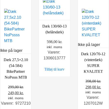
Dæk 130/60-13
(helårsdæk)
598,00
kr.
Ikke på lager
inkl. moms
Ikke på lager
Varenr:
Dæk 120/70-12
1306013777
Dæk 27,5×2.10
(vinterdæk)
(54-584)
SUPER
Tilføj til kurv
BikePartner
KVALITET
NoPssss MTB
398,00
kr.
Den
Den
299,00
kr.
298,00
kr.
Den
Den
oprindelige
inkl. moms
aktu
249,00
kr.
Varenr:
oprindelige
inkl. moms
aktuelle
pris
pris
Varenr: 9727210
1207012W
pris
pris
var:
er: