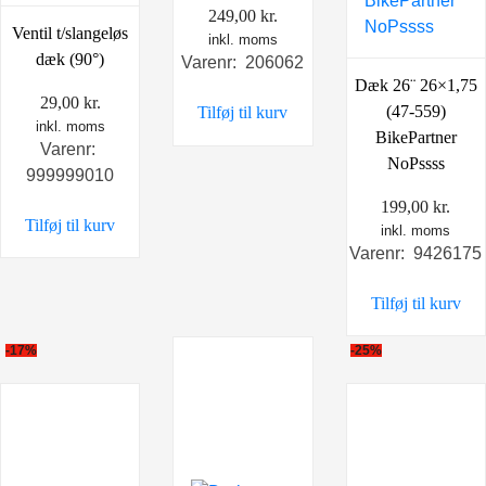
249,00
kr.
Ventil t/slangeløs
inkl. moms
dæk (90°)
Varenr: 206062
Dæk 26¨ 26×1,75
29,00
kr.
(47-559)
Tilføj til kurv
inkl. moms
BikePartner
Varenr:
NoPssss
999999010
199,00
kr.
Tilføj til kurv
inkl. moms
Varenr: 9426175
Tilføj til kurv
-17%
-25%