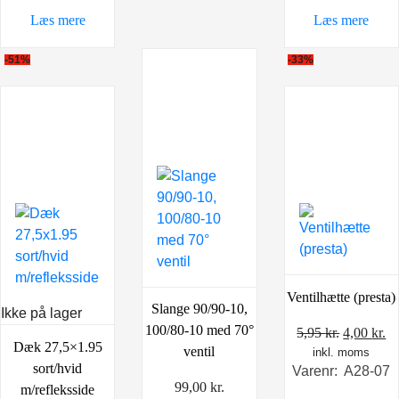
var:
er:
398,00 kr..
298,0
Læs mere
Læs mere
299,00 kr..
249,00 kr..
-51%
-33%
Ventilhætte (presta)
Slange 90/90-10,
Ikke på lager
100/80-10 med 70°
Den
D
5,95
kr.
4,00
kr.
Dæk 27,5×1.95
ventil
inkl. moms
oprindel
ak
sort/hvid
Varenr: A28-07
pris
pr
99,00
kr.
m/refleksside
var:
er