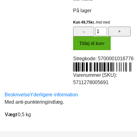
pris
pris
På lager
var:
er:
249,00 kr..
199,00 kr..
Dæk
29x2.25
Tilføj til kurv
(58-
622)
Stregkode:
5700001016776
DSI
antal
Varenummer (SKU):
5711278005691
Beskrivelse
Yderligere information
Med anti-punkteringindlæg.
Vægt
0,5 kg