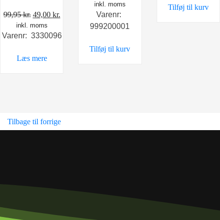
inkl. moms
Tilføj til kurv
5,95 kr..
4,
Den
Den
99,95
kr.
49,00
kr.
Varenr:
inkl. moms
oprindelige
aktuelle
999200001
Varenr: 3330096
pris
pris
Tilføj til kurv
var:
er:
Læs mere
99,95 kr..
49,00 kr..
Tilbage til forrige