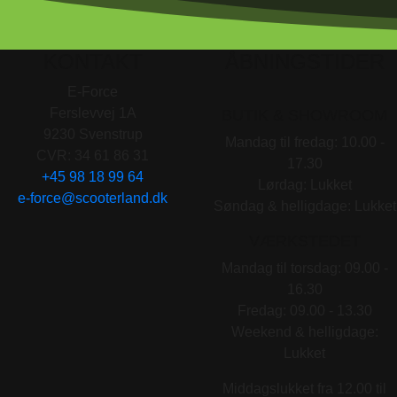
KONTAKT
ÅBNINGSTIDER
E-Force
Ferslevvej 1A
BUTIK & SHOWROOM
9230 Svenstrup
Mandag til fredag: 10.00 -
CVR: 34 61 86 31
17.30
+45 98 18 99 64
Lørdag: Lukket
e-force@scooterland.dk
Søndag & helligdage: Lukket
VÆRKSTEDET
Mandag til torsdag: 09.00 -
16.30
Fredag: 09.00 - 13.30
Weekend & helligdage:
Lukket
Middagslukket fra 12.00 til