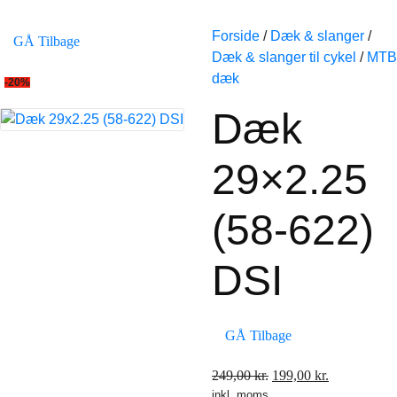
Forside
/
Dæk & slanger
/
GÅ Tilbage
Dæk & slanger til cykel
/
MTB
dæk
-20%
Dæk
29×2.25
(58-622)
DSI
GÅ Tilbage
Den
Den
249,00
kr.
199,00
kr.
inkl. moms
oprindelige
aktuelle