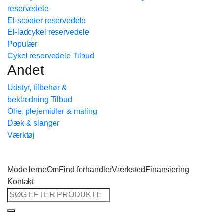
reservedele
Tilbage til shoppen
El-scooter reservedele
El-ladcykel reservedele
Cykel reservedele
Andet
Udstyr, tilbehør &
beklædning
Olie, plejemidler & maling
Dæk & slanger
Værktøj
Modellerne
Om
Find forhandler
Værksted
Finansiering
Kontakt
Søg
efter: