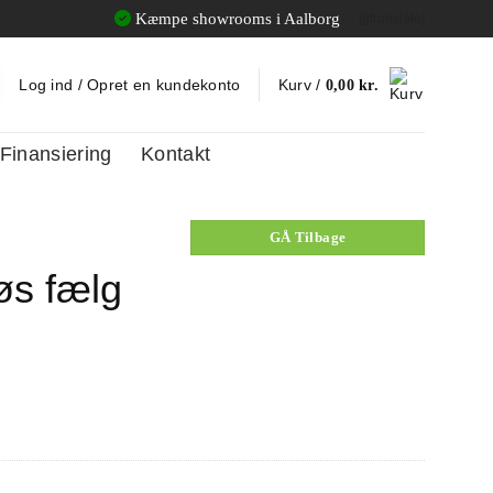
Kæmpe showrooms i Aalborg
[gtranslate]
Log ind / Opret en kundekonto
Kurv /
0,00
kr.
Finansiering
Kontakt
GÅ Tilbage
øs fælg