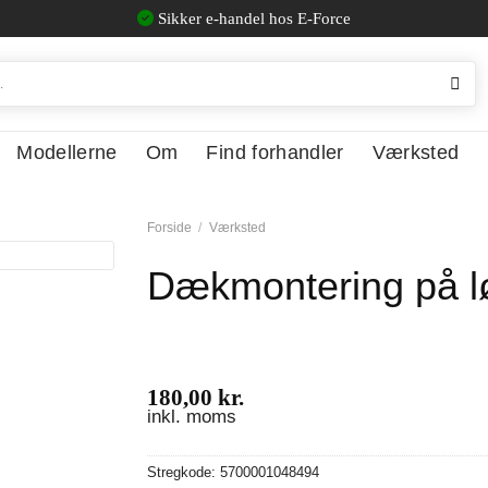
Sikker e-handel hos E-Force
Modellerne
Om
Find forhandler
Værksted
Forside
/
Værksted
Dækmontering på l
180,00
kr.
inkl. moms
Stregkode:
5700001048494