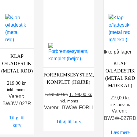
Ikke på lager
KLAP
O/LADESTIK
KLAP
(METAL RØD)
O/LADESTIK
FORBREMSESYSTEM,
(METAL RØD
KOMPLET (HØJRE)
219,00
kr.
M/DEKAL)
inkl. moms
Den
Den
1.495,00
kr.
1.198,00
kr.
Varenr:
219,00
kr.
inkl. moms
oprindelige
aktuelle
BW3W-027R
inkl. moms
Varenr: BW3W-FORH
pris
pris
Varenr:
var:
er:
Tilføj til
BW3W-027RD
Tilføj til kurv
1.495,00 kr..
1.198,00 kr..
kurv
Læs mere