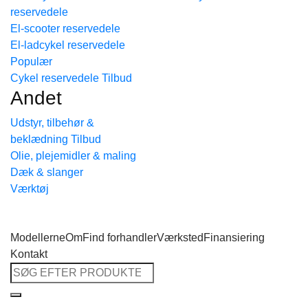
reservedele
Tilbage til shoppen
El-scooter reservedele
El-ladcykel reservedele
Cykel reservedele
Andet
Udstyr, tilbehør &
beklædning
Olie, plejemidler & maling
Dæk & slanger
Værktøj
Modellerne
Om
Find forhandler
Værksted
Finansiering
Kontakt
Søg
efter: