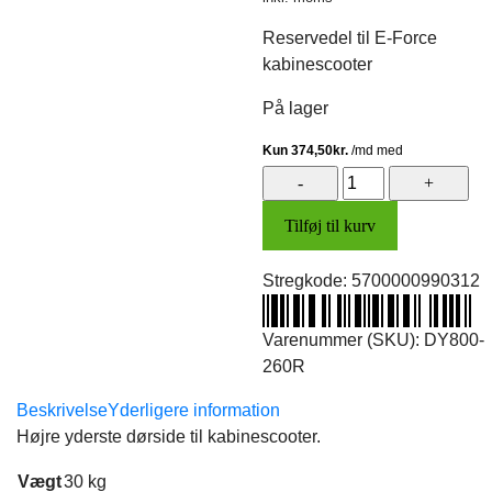
Reservedel til E-Force
kabinescooter
På lager
Dørside,
højre
Tilføj til kurv
(metal
rød)
Stregkode:
5700000990312
antal
Varenummer (SKU):
DY800-
260R
Beskrivelse
Yderligere information
Højre yderste dørside til kabinescooter.
Vægt
30 kg