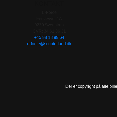
KONTAKT
E-Force
Ferslevvej 1A
9230 Svenstrup
CVR: 34 61 86 31
+45 98 18 99 64
e-force@scooterland.dk
Der er copyright på alle bill