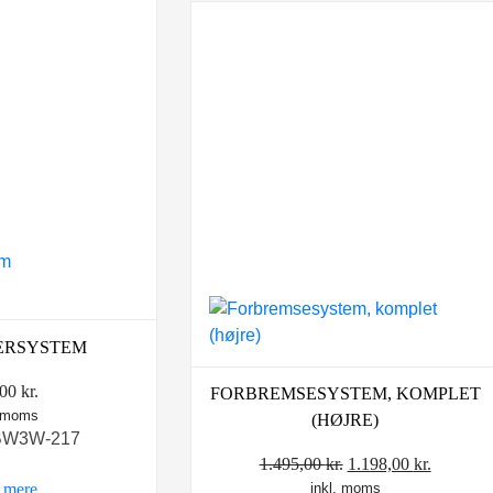
ERSYSTEM
,00
kr.
FORBREMSESYSTEM, KOMPLET
. moms
(HØJRE)
 BW3W-217
Den
Den
1.495,00
kr.
1.198,00
kr.
 mere
inkl. moms
oprindelige
aktuelle