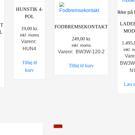
HUNSTIK 4-
Ikke på 
POL
LADER
T
FODBREMSEKONTAKT
19,00
kr.
MOD
L
inkl. moms
249,00
kr.
Varenr:
1.495
inkl. moms
HUN4
inkl.
Varenr: BW3W-120-2
Vare
Tilføj til
BW3W-
Tilføj til kurv
kurv
N
Læs 
-20%