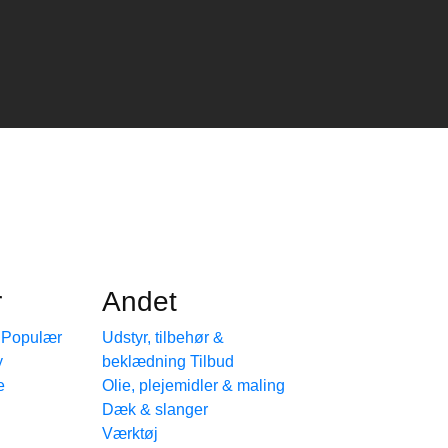
r
Andet
e
Udstyr, tilbehør &
beklædning
e
Olie, plejemidler & maling
Dæk & slanger
Værktøj