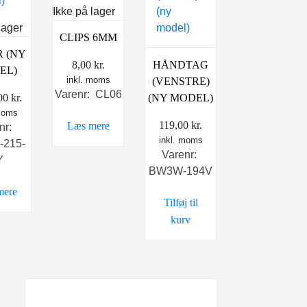
Ikke på lager
lager
CLIPS 6MM
 (NY
8,00
kr.
HÅNDTAG
EL)
inkl. moms
(VENSTRE)
Varenr: CL06
,00
kr.
(NY MODEL)
 moms
119,00
kr.
Læs mere
nr:
inkl. moms
215-
Varenr:
Y
BW3W-194V
mere
Tilføj til
kurv