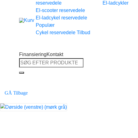
reservedele
El-ladcykler
Tilbage til shoppen
El-scooter reservedele
El-ladcykel reservedele
Cykel reservedele
Finansiering
Kontakt
Søg
efter:
GÅ Tilbage