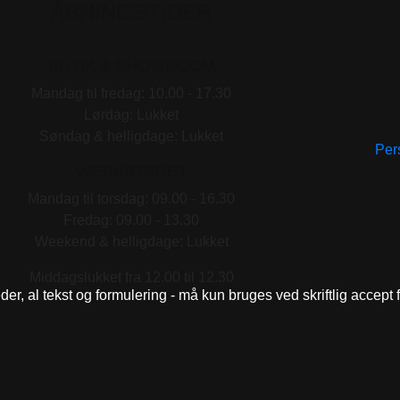
ÅBNINGSTIDER
BUTIK & SHOWROOM
Mandag til fredag: 10.00 - 17.30
Lørdag: Lukket
Søndag & helligdage: Lukket
Pers
VÆRKSTEDET
Mandag til torsdag: 09.00 - 16.30
Fredag: 09.00 - 13.30
Weekend & helligdage: Lukket
Middagslukket fra 12.00 til 12.30
eder, al tekst og formulering - må kun bruges ved skriftlig accept