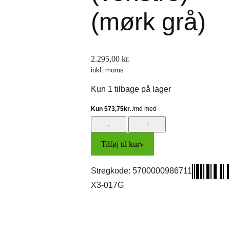
(mørk grå)
2.295,00
kr.
inkl. moms
Kun 1 tilbage på lager
Dørside
(venstre)
Tilføj til kurv
(mørk
grå)
antal
Stregkode:
5700000986711
X3-017G