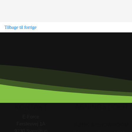
Tilbage til forrige
KONTAKT
ÅBNINGSTIDER
E-Force
Ferslevvej 1A
BUTIK & SHOWROOM
9230 Svenstrup