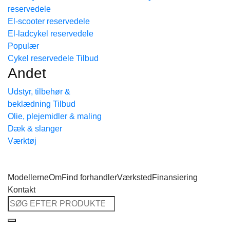
reservedele
Tilbage til shoppen
El-scooter reservedele
El-ladcykel reservedele
Cykel reservedele
Andet
Udstyr, tilbehør &
beklædning
Olie, plejemidler & maling
Dæk & slanger
Værktøj
Modellerne
Om
Find forhandler
Værksted
Finansiering
Kontakt
Søg
efter: