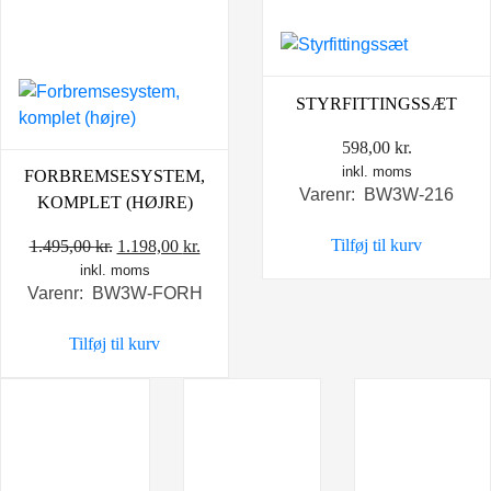
STYRFITTINGSSÆT
598,00
kr.
inkl. moms
FORBREMSESYSTEM,
Varenr: BW3W-216
KOMPLET (HØJRE)
Tilføj til kurv
Den
Den
1.495,00
kr.
1.198,00
kr.
inkl. moms
oprindelige
aktuelle
Varenr: BW3W-FORH
pris
pris
var:
er:
Tilføj til kurv
1.495,00 kr..
1.198,00 kr..