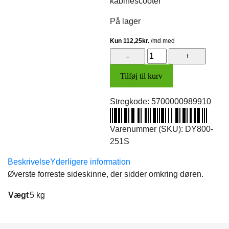
kabinescooter
På lager
Dørskinne,
højre
Tilføj til kurv
(øv.
for)
Stregkode:
5700000989910
(sort)
antal
Varenummer (SKU):
DY800-
251S
Beskrivelse
Yderligere information
Øverste forreste sideskinne, der sidder omkring døren.
Vægt
5 kg