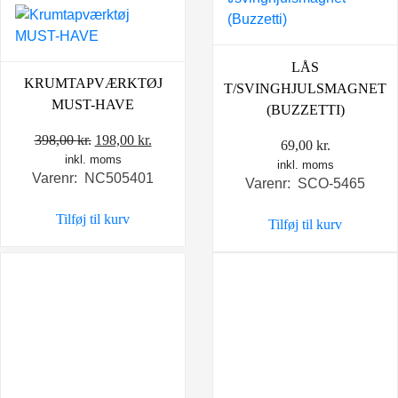
LÅS
KRUMTAPVÆRKTØJ
T/SVINGHJULSMAGNET
MUST-HAVE
(BUZZETTI)
Den
Den
398,00
kr.
198,00
kr.
69,00
kr.
inkl. moms
oprindelige
aktuelle
inkl. moms
Varenr: NC505401
pris
pris
Varenr: SCO-5465
var:
er:
Tilføj til kurv
Tilføj til kurv
398,00 kr..
198,00 kr..