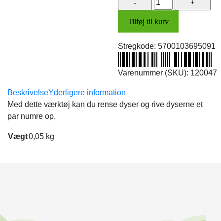
rivalsæt
Tilføj til kurv
antal
Stregkode:
5700103695091
Varenummer (SKU):
120047
Beskrivelse
Yderligere information
Med dette værktøj kan du rense dyser og rive dyserne et
par numre op.
Vægt
0,05 kg