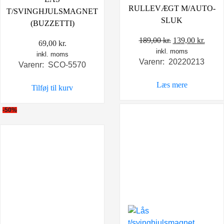
RULLEVÆGT M/AUTO-
T/SVINGHJULSMAGNET
SLUK
(BUZZETTI)
Den
Den
189,00
kr.
139,00
kr.
69,00
kr.
inkl. moms
oprindelige
aktue
inkl. moms
Varenr: 20220213
pris
pris
Varenr: SCO-5570
var:
er:
Læs mere
Tilføj til kurv
189,00 kr..
139,0
-50%