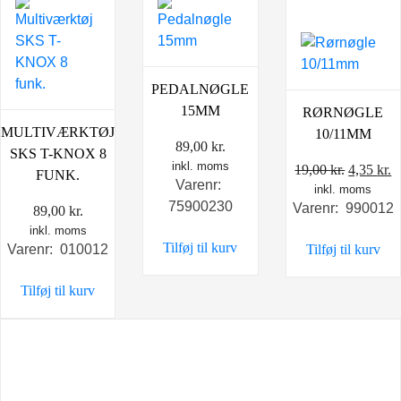
PEDALNØGLE
15MM
RØRNØGLE
MULTIVÆRKTØJ
10/11MM
89,00
kr.
SKS T-KNOX 8
inkl. moms
Den
D
19,00
kr.
4,35
kr.
FUNK.
Varenr:
inkl. moms
oprindel
a
75900230
Varenr: 990012
89,00
kr.
pris
p
inkl. moms
var:
e
Tilføj til kurv
Varenr: 010012
Tilføj til kurv
19,00 kr.
4
Tilføj til kurv