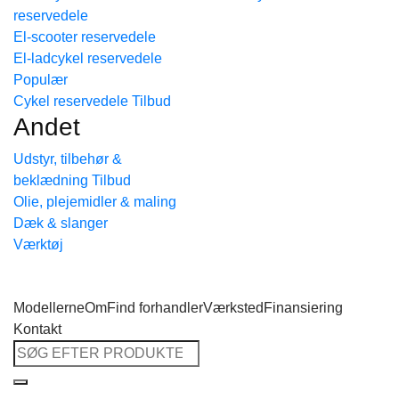
reservedele
Tilbage til shoppen
El-scooter reservedele
El-ladcykel reservedele
Cykel reservedele
Andet
Udstyr, tilbehør &
beklædning
Olie, plejemidler & maling
Dæk & slanger
Værktøj
Modellerne
Om
Find forhandler
Værksted
Finansiering
Kontakt
Søg
efter: