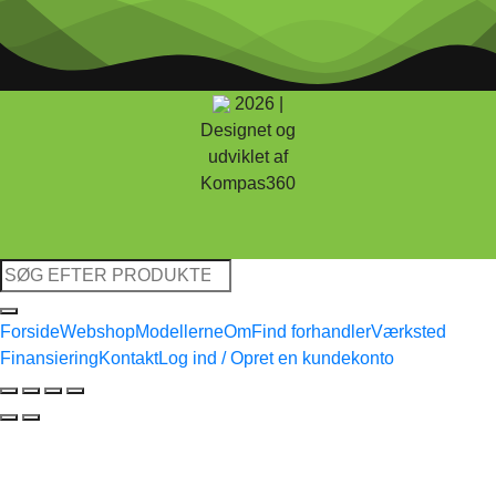
2026 |
Designet og
udviklet af
Kompas360
Søg
efter:
Forside
Webshop
Modellerne
Om
Find forhandler
Værksted
Finansiering
Kontakt
Log ind / Opret en kundekonto