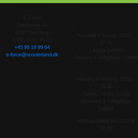
KONTAKT
ÅBNINGSTIDER
E-Force
Ferslevvej 1A
BUTIK & SHOWROOM
9230 Svenstrup
Mandag til fredag: 10.00 -
CVR: 34 61 86 31
17.30
+45 98 18 99 64
Lørdag: Lukket
e-force@scooterland.dk
Søndag & helligdage: Lukket
VÆRKSTEDET
Mandag til torsdag: 09.00 -
16.30
Fredag: 09.00 - 13.30
Weekend & helligdage:
Lukket
Middagslukket fra 12.00 til
12.30