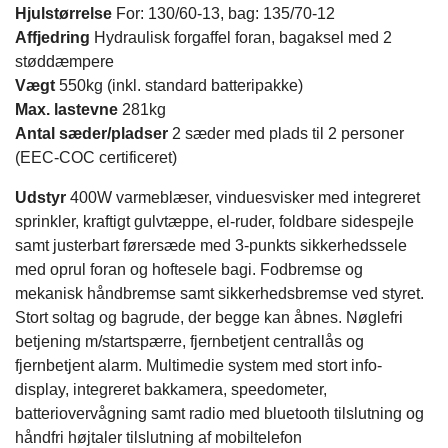
Hjulstørrelse
For: 130/60-13, bag: 135/70-12
Affjedring
Hydraulisk forgaffel foran, bagaksel med 2
støddæmpere
Vægt
550kg (inkl. standard batteripakke)
Max. lastevne
281kg
Antal sæder/pladser
2 sæder med plads til 2 personer
(EEC-COC certificeret)
Udstyr
400W varmeblæser, vinduesvisker med integreret
sprinkler, kraftigt gulvtæppe, el-ruder, foldbare sidespejle
samt justerbart førersæde med 3-punkts sikkerhedssele
med oprul foran og hoftesele bagi. Fodbremse og
mekanisk håndbremse samt sikkerhedsbremse ved styret.
Stort soltag og bagrude, der begge kan åbnes. Nøglefri
betjening m/startspærre, fjernbetjent centrallås og
fjernbetjent alarm. Multimedie system med stort info-
display, integreret bakkamera, speedometer,
batteriovervågning samt radio med bluetooth tilslutning og
håndfri højtaler tilslutning af mobiltelefon