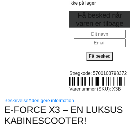
Ikke på lager
Få besked når
varen er tilbage
Få besked
Stregkode:
5700103798372
Varenummer (SKU):
X3B
Beskrivelse
Yderligere information
E-FORCE X3 – EN LUKSUS
KABINESCOOTER!