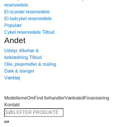
reservedele
Tilbage til shoppen
El-scooter reservedele
El-ladcykel reservedele
Cykel reservedele
Andet
Udstyr, tilbehør &
beklædning
Olie, plejemidler & maling
Dæk & slanger
Værktøj
Modellerne
Om
Find forhandler
Værksted
Finansiering
Kontakt
Søg
efter: