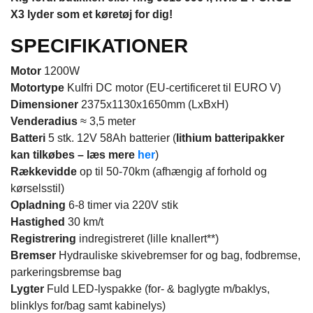
X3 lyder som et køretøj for dig!
SPECIFIKATIONER
Motor
1200W
Motortype
Kulfri DC motor (EU-certificeret til EURO V)
Dimensioner
2375x1130x1650mm (LxBxH)
Venderadius
≈ 3,5 meter
Batteri
5 stk. 12V 58Ah batterier (
lithium batteripakker
kan tilkøbes – læs mere
her
)
Rækkevidde
op til 50-70km (afhængig af forhold og
kørselsstil)
Opladning
6-8 timer via 220V stik
Hastighed
30 km/t
Registrering
indregistreret (lille knallert**)
Bremser
Hydrauliske skivebremser for og bag, fodbremse,
parkeringsbremse bag
Lygter
Fuld LED-lyspakke (for- & baglygte m/baklys,
blinklys for/bag samt kabinelys)