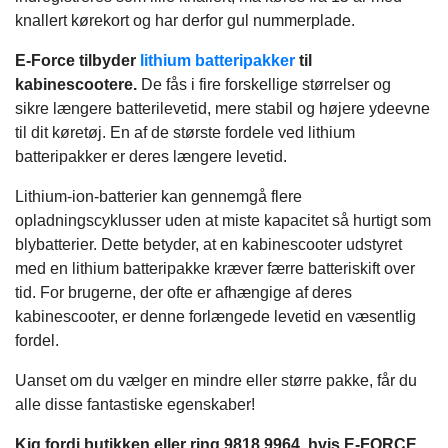
knallert kørekort og har derfor gul nummerplade.
E-Force tilbyder
lithium batteripakker
til
kabinescootere.
De fås i fire forskellige størrelser og
sikre længere batterilevetid, mere stabil og højere ydeevne
til dit køretøj. En af de største fordele ved lithium
batteripakker er deres længere levetid.
Lithium-ion-batterier kan gennemgå flere
opladningscyklusser uden at miste kapacitet så hurtigt som
blybatterier. Dette betyder, at en kabinescooter udstyret
med en lithium batteripakke kræver færre batteriskift over
tid. For brugerne, der ofte er afhængige af deres
kabinescooter, er denne forlængede levetid en væsentlig
fordel.
Uanset om du vælger en mindre eller større pakke, får du
alle disse fantastiske egenskaber!
Kig fordi butikken eller ring 9818 9964, hvis E-FORCE