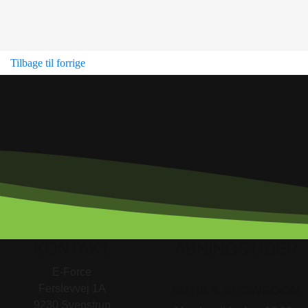
Tilbage til forrige
KONTAKT
ÅBNINGSTIDER
E-Force
Ferslevvej 1A
BUTIK & SHOWROOM
9230 Svenstrup