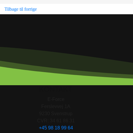
Tilbage til forrige
KONTAKT
E-Force
Ferslevvej 1A
9230 Svenstrup
CVR: 34 61 86 31
+45 98 18 99 64