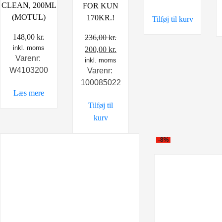
CLEAN, 200ML
FOR KUN
var:
er:
(MOTUL)
170KR.!
Tilføj til kurv
49,00 kr..
20,00 kr..
148,00
kr.
236,00
kr.
inkl. moms
Den
Den
200,00
kr.
Varenr:
oprindelige
inkl. moms
aktuelle
W4103200
Varenr:
pris
pris
100085022
var:
er:
Læs mere
236,00 kr..
200,00 kr..
Tilføj til
kurv
-8%