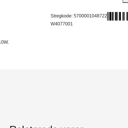
Stregkode:
5700001048722
W4077001
 10W.