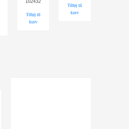
pris
102432
Tilføj til
er:
kurv
Tilføj til
.
20,00 kr..
kurv