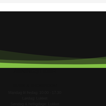
ÅBNINGSTIDER
BUTIK & SHOWROOM
Mandag til fredag: 10.00 - 17.30
Lørdag: Lukket
Søndag & helligdage: Lukket