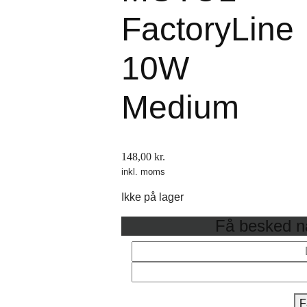
FactoryLine
10W
Medium
148,00
kr.
inkl. moms
Ikke på lager
Få besked nå
F