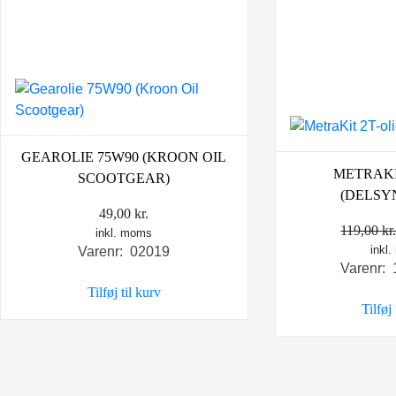
GEAROLIE 75W90 (KROON OIL
METRAKI
SCOOTGEAR)
(DELSY
49,00
kr.
119,00
kr
inkl. moms
inkl
Varenr: 02019
Varenr:
Tilføj til kurv
Tilføj