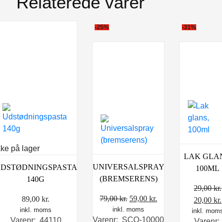
Relaterede varer
-25%
-31%
kke på lager
LAK GLA
UNIVERSALSPRAY
DSTØDNINGSPASTA
100ML
(BREMSERENS)
140G
29,00
kr.
Den
Den
79,00
kr.
59,00
kr.
89,00
kr.
Den
20,00
kr.
inkl. moms
oprindelige
aktuelle
inkl. moms
inkl. mom
oprinde
Varenr: SCO-10000
Varenr: 44110
Varenr:
pris
pris