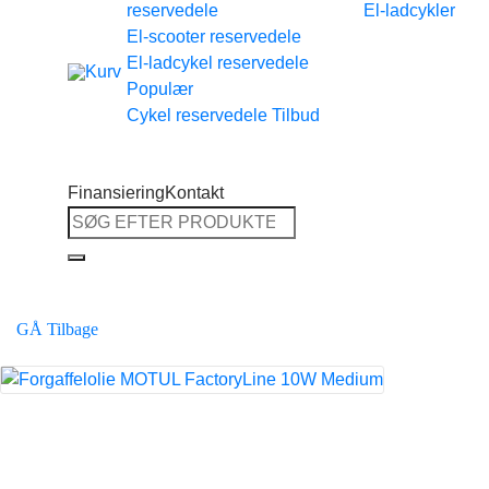
reservedele
El-ladcykler
Tilbage til shoppen
El-scooter reservedele
El-ladcykel reservedele
Cykel reservedele
Finansiering
Kontakt
Søg
efter:
GÅ Tilbage