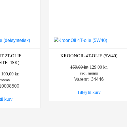
T 2T-OLIE
KROONOIL 4T-OLIE (5W40)
NTETISK)
Den
Den
159,00
kr.
129,00
kr.
Den
Den
inkl. moms
oprindelige
aktuelle
.
109,00
kr.
Varenr: 34446
. moms
oprindelige
aktuelle
pris
pris
 10008500
pris
pris
var:
er:
Tilføj til kurv
var:
er:
159,00 kr..
129,00 kr.
 til kurv
119,00 kr..
109,00 kr..