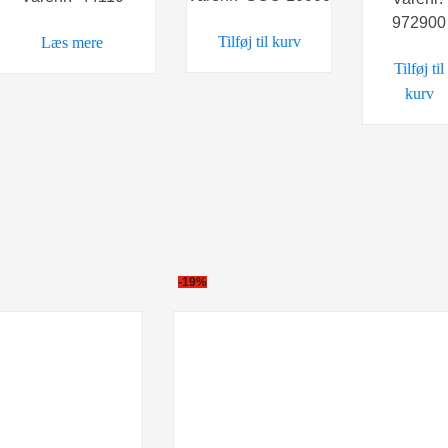
pris
972900
var:
er:
var:
Tilføj til kurv
Læs mere
79,00 kr..
59,00 kr..
29,00 kr.
Tilføj til
kurv
-19%