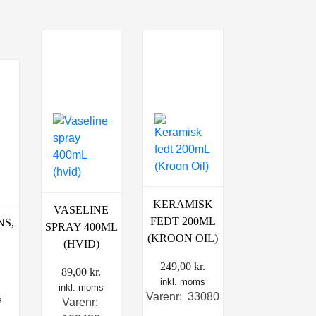
KERAMISK
VASELINE
FEDT 200ML
NS,
SPRAY 400ML
(KROON OIL)
(HVID)
249,00
kr.
89,00
kr.
inkl. moms
Den
inkl. moms
Varenr: 33080
s
lige
aktuelle
Varenr: