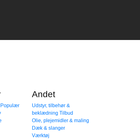
r
Andet
e
Udstyr, tilbehør &
beklædning
e
Olie, plejemidler & maling
Dæk & slanger
Værktøj