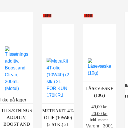
-15%
-59%
I
LÅSEVÆSKE
(10G)
U
Ikke på lager
49,00
kr.
TILSÆTNINGS
METRAKIT 4T-
Den
Den
20,00
kr.
ADDITIV,
OLIE (10W40)
inkl. moms
oprindelige
aktuelle
BOOST AND
(2 STK.) 2L
Varenr: 3001
pris
pris