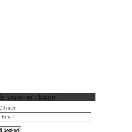
r varen er tilbage
å besked