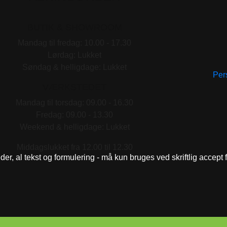
BUTIK & SHOWROOM
Mandag til fredag: 10.00 - 17.30
Lørdag: Lukket
Søndag & helligdage: Lukket
Pers
VÆRKSTEDET
Mandag til torsdag: 09.00 - 16.30
Fredag: 09.00 - 13.30
Weekend & helligdage: Lukket
Middagslukket fra 12.00 til 12.30
eder, al tekst og formulering - må kun bruges ved skriftlig accept