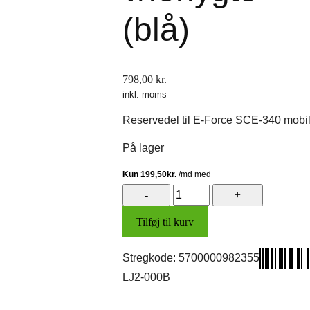
(blå)
798,00
kr.
inkl. moms
Reservedel til E-Force SCE-340 mobili
På lager
Frontskjold
v/forlygte
Tilføj til kurv
(blå)
antal
Stregkode:
5700000982355
LJ2-000B