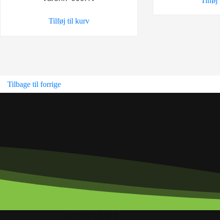
Tilføj
pris
pris
var:
er:
Tilføj til kurv
5,95 kr..
4,00 kr..
Tilbage til forrige
KONTAKT