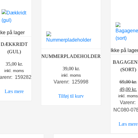
kke på lager
DÆKKRIDT
Ikke på lage
(GUL)
NUMMERPLADEHOLDER
BAGAGEN
35,00
kr.
39,00
kr.
(SORT)
inkl. moms
inkl. moms
arenr: 159282
69,00
kr.
Varenr: 125998
Den
49,00
kr.
Læs mere
Tilføj til kurv
inkl. mom
oprindel
Varenr:
pris
NC080-07
var:
69,00 kr.
Læs mere