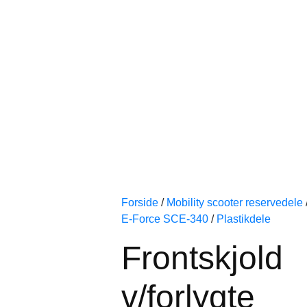
Forside
/
Mobility scooter reservedele
E-Force SCE-340
/
Plastikdele
Frontskjold
v/forlygte