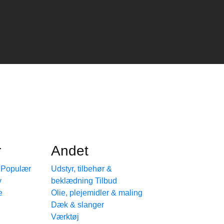
r
Andet
e
Udstyr, tilbehør &
beklædning
e
Olie, plejemidler & maling
Dæk & slanger
Værktøj