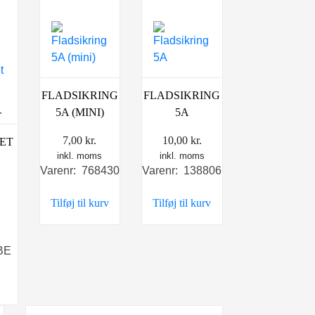
FLADSIKRING
FLADSIKRING
5A (MINI)
5A
r
7,00
kr.
10,00
kr.
ET
inkl. moms
inkl. moms
Varenr: 768430
Varenr: 138806
Tilføj til kurv
Tilføj til kurv
Den
s
ige
aktuelle
pris
BE
er:
.
49,00 kr..