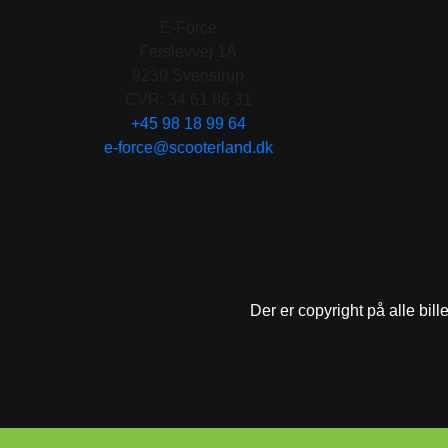
E-Force
Ferslevvej 1A
9230 Svenstrup
CVR: 34 61 86 31
+45 98 18 99 64
e-force@scooterland.dk
Der er copyright på alle bill