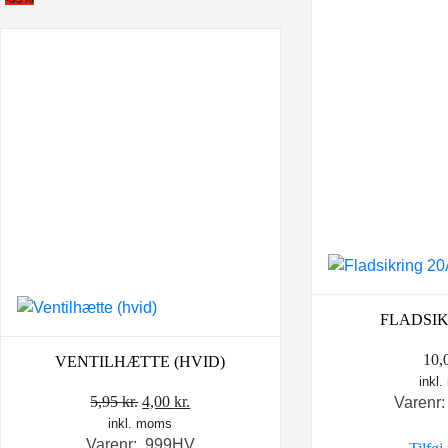
FLADSIK
10,
VENTILHÆTTE (HVID)
inkl
Den
Den
5,95
kr.
4,00
kr.
Varenr
inkl. moms
oprindelige
aktuelle
Varenr: 999HV