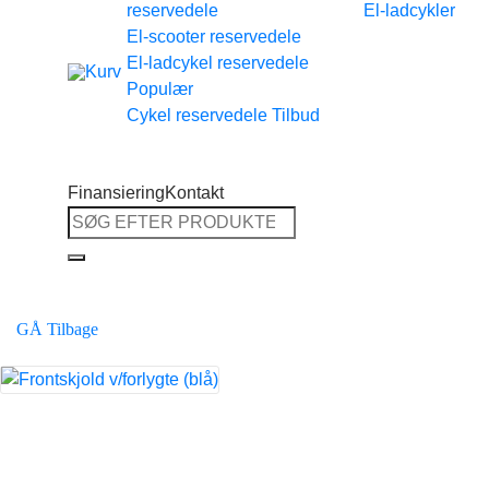
reservedele
El-ladcykler
Tilbage til shoppen
El-scooter reservedele
El-ladcykel reservedele
Cykel reservedele
Finansiering
Kontakt
Søg
efter:
GÅ Tilbage