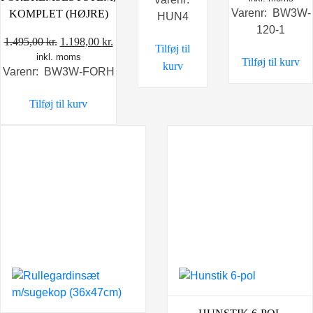
Varenr: BW3W-
KOMPLET (HØJRE)
HUN4
120-1
Den
Den
1.495,00
kr.
1.198,00
kr.
Tilføj til
inkl. moms
oprindelige
aktuelle
Tilføj til kurv
kurv
Varenr: BW3W-FORH
pris
pris
var:
er:
Tilføj til kurv
1.495,00 kr..
1.198,00 kr..