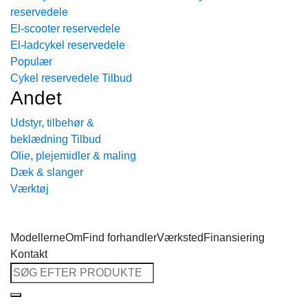
reservedele
Tilbage til shoppen
El-scooter reservedele
El-ladcykel reservedele
Cykel reservedele
Andet
Udstyr, tilbehør &
beklædning
Olie, plejemidler & maling
Dæk & slanger
Værktøj
Modellerne
Om
Find forhandler
Værksted
Finansiering
Kontakt
Søg
efter: