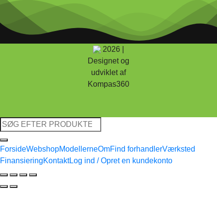
2026 |
Designet og
udviklet af
Kompas360
Søg
efter:
Forside
Webshop
Modellerne
Om
Find forhandler
Værksted
Finansiering
Kontakt
Log ind / Opret en kundekonto