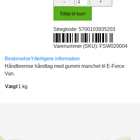
(Van)
Tilføj til kurv
antal
Stregkode:
5700103935203
Varenummer (SKU):
FSW020004
Beskrivelse
Yderligere information
Håndbremse håndtag med gummi manchet til E-Force
Van.
Vægt
1 kg