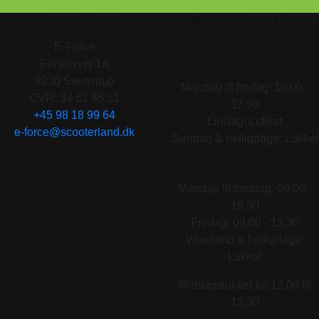
KONTAKT
ÅBNINGSTIDER
E-Force
Ferslevvej 1A
BUTIK & SHOWROOM
9230 Svenstrup
Mandag til fredag: 10.00 -
CVR: 34 61 86 31
17.30
+45 98 18 99 64
Lørdag: Lukket
e-force@scooterland.dk
Søndag & helligdage: Lukket
VÆRKSTEDET
Mandag til torsdag: 09.00 -
16.30
Fredag: 09.00 - 13.30
Weekend & helligdage:
Lukket
Middagslukket fra 12.00 til
12.30