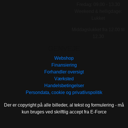
Fredag: 09.00 - 13.30
Weekend & helligdage:
Lukket
Middagslukket fra 12.00 til
12.30
GENVEJE
Webshop
Finansiering
Forhandler oversigt
Værksted
Handelsbetingelser
Persondata, cookie og privatlivspolitik
Der er copyright på alle billeder, al tekst og formulering - må
kun bruges ved skriftlig accept fra E-Force