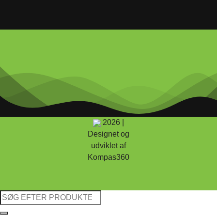
2026 |
Designet og
udviklet af
Kompas360
Søg
efter: