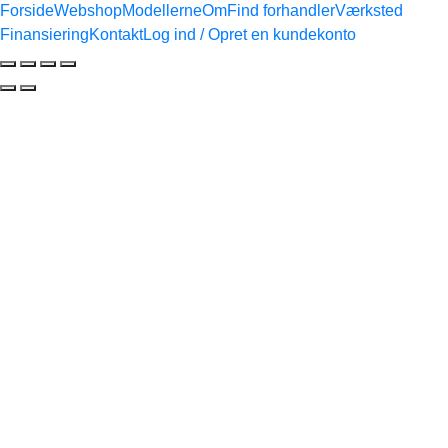
Forside
Webshop
Modellerne
Om
Find forhandler
Værksted
Finansiering
Kontakt
Log ind / Opret en kundekonto