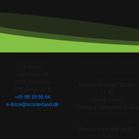
KONTAKT
ÅBNINGSTIDER
E-Force
Ferslevvej 1A
BUTIK & SHOWROOM
9230 Svenstrup
Mandag til fredag: 10.00 -
CVR: 34 61 86 31
17.30
+45 98 18 99 64
Lørdag: Lukket
e-force@scooterland.dk
Søndag & helligdage: Lukket
VÆRKSTEDET
Mandag til torsdag: 09.00 -
16.30