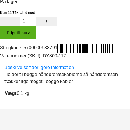
På lager
Holder
t/håndbremsekabel
Tilføj til kurv
antal
Stregkode:
5700000988791
Varenummer (SKU):
DY800-117
Beskrivelse
Yderligere information
Holder til begge håndbremsekablerne så håndbremsen
trækker lige meget i begge kabler.
Vægt
0,1 kg