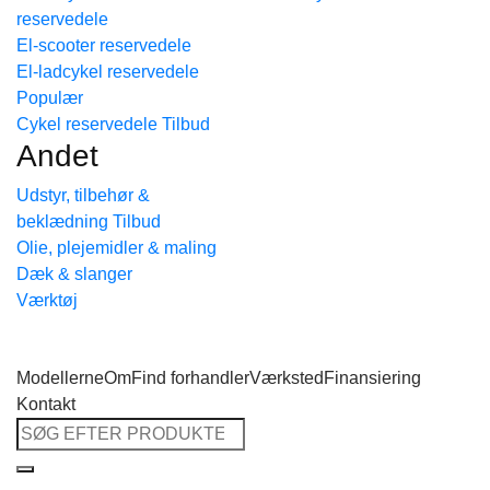
reservedele
Tilbage til shoppen
El-scooter reservedele
El-ladcykel reservedele
Cykel reservedele
Andet
Udstyr, tilbehør &
beklædning
Olie, plejemidler & maling
Dæk & slanger
Værktøj
Modellerne
Om
Find forhandler
Værksted
Finansiering
Kontakt
Søg
efter: