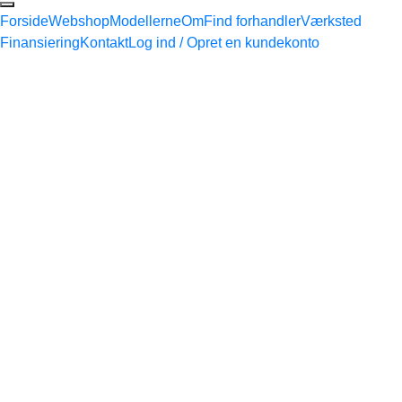
Forside
Webshop
Modellerne
Om
Find forhandler
Værksted
Finansiering
Kontakt
Log ind / Opret en kundekonto