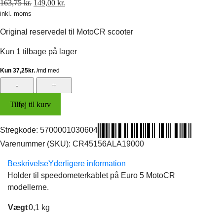
Den
Den
163,75
kr.
149,00
kr.
inkl. moms
oprindelige
aktuelle
pris
pris
Original reservedel til MotoCR scooter
var:
er:
163,75 kr..
149,00 kr..
Kun 1 tilbage på lager
Holder
t/speedometerkabel
Tilføj til kurv
E5
(original)
antal
Stregkode:
5700001030604
Varenummer (SKU):
CR45156ALA19000
Beskrivelse
Yderligere information
Holder til speedometerkablet på Euro 5 MotoCR
modellerne.
Vægt
0,1 kg