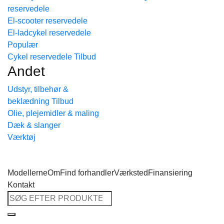
reservedele
Tilbage til shoppen
El-scooter reservedele
El-ladcykel reservedele
Cykel reservedele
Andet
Udstyr, tilbehør &
beklædning
Olie, plejemidler & maling
Dæk & slanger
Værktøj
Modellerne
Om
Find forhandler
Værksted
Finansiering
Kontakt
Søg
efter: