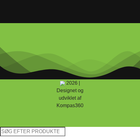
2026 |
Designet og
udviklet af
Kompas360
Søg
efter: