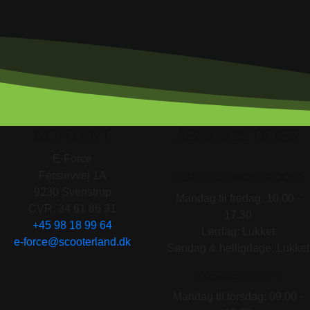
KONTAKT
ÅBNINGSTIDER
E-Force
Ferslevvej 1A
BUTIK & SHOWROOM
9230 Svenstrup
Mandag til fredag: 10.00 -
CVR: 34 61 86 31
17.30
+45 98 18 99 64
Lørdag: Lukket
e-force@scooterland.dk
Søndag & helligdage: Lukket
VÆRKSTEDET
Mandag til torsdag: 09.00 -