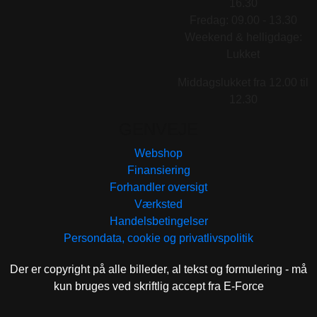
16.30
Fredag: 09.00 - 13.30
Weekend & helligdage:
Lukket
Middagslukket fra 12.00 til
12.30
GENVEJE
Webshop
Finansiering
Forhandler oversigt
Værksted
Handelsbetingelser
Persondata, cookie og privatlivspolitik
Der er copyright på alle billeder, al tekst og formulering - må
kun bruges ved skriftlig accept fra E-Force