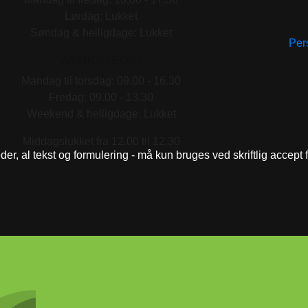
Lørdag: Lukket
Søndag & helligdage: Lukket
Pers
VÆRKSTEDET
Mandag til torsdag: 09.00 - 16.30
Fredag: 09.00 - 13.30
Weekend & helligdage: Lukket
Middagslukket fra 12.00 til 12.30
eder, al tekst og formulering - må kun bruges ved skriftlig accept