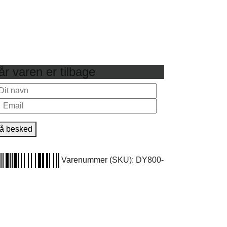
r varen er tilbage
å besked
Varenummer (SKU):
DY800-