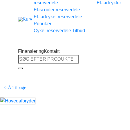
reservedele
El-ladcykler
Tilbage til shoppen
El-scooter reservedele
El-ladcykel reservedele
Cykel reservedele
Finansiering
Kontakt
Søg
efter:
GÅ Tilbage