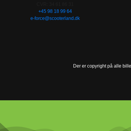
CVR: 34 61 86 31
+45 98 18 99 64
e-force@scooterland.dk
Der er copyright på alle bill