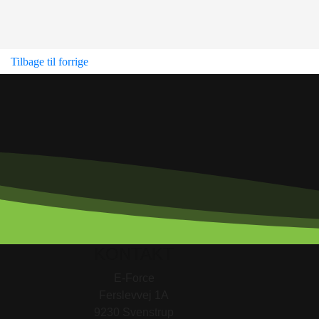
Tilbage til forrige
KONTAKT
E-Force
Ferslevvej 1A
9230 Svenstrup