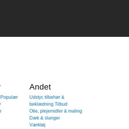
r
Andet
e
Udstyr, tilbehør &
beklædning
e
Olie, plejemidler & maling
Dæk & slanger
Værktøj