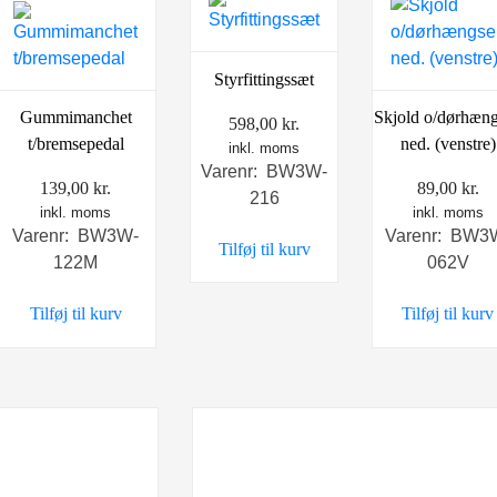
Styrfittingssæt
Skjold o/dørhæng
Gummimanchet
598,00
kr.
ned. (venstre)
t/bremsepedal
inkl. moms
Varenr: BW3W-
89,00
kr.
139,00
kr.
216
inkl. moms
inkl. moms
Varenr: BW3
Varenr: BW3W-
Tilføj til kurv
062V
122M
Tilføj til kurv
Tilføj til kurv