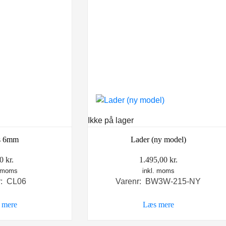
Ikke på lager
s 6mm
Lader (ny model)
00
kr.
1.495,00
kr.
. moms
inkl. moms
r: CL06
Varenr: BW3W-215-NY
 mere
Læs mere