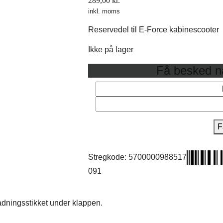
289,00
kr.
inkl. moms
Reservedel til E-Force kabinescooter
Ikke på lager
Få besked nå
F
Stregkode:
5700000988517
091
dningsstikket under klappen.