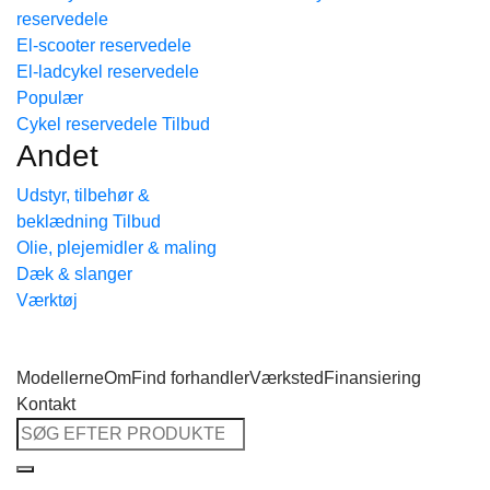
reservedele
Tilbage til shoppen
El-scooter reservedele
El-ladcykel reservedele
Cykel reservedele
Andet
Udstyr, tilbehør &
beklædning
Olie, plejemidler & maling
Dæk & slanger
Værktøj
Modellerne
Om
Find forhandler
Værksted
Finansiering
Kontakt
Søg
efter: