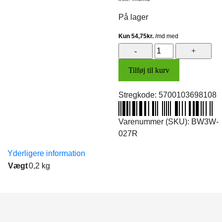
På lager
Klap
o/ladestik
Tilføj til kurv
(metal
rød)
Stregkode:
5700103698108
antal
Varenummer (SKU):
BW3W-
027R
Yderligere information
Vægt
0,2 kg