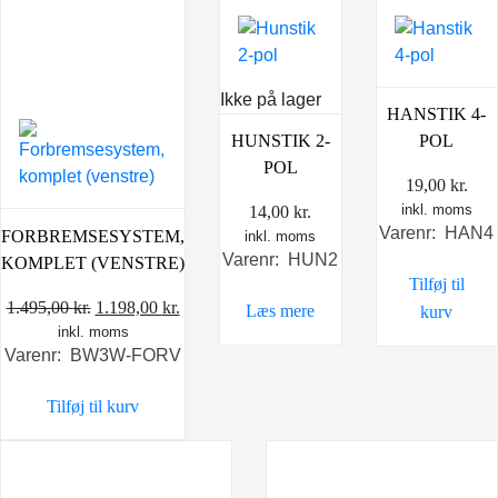
Ikke på lager
HANSTIK 4-
HUNSTIK 2-
POL
POL
19,00
kr.
inkl. moms
14,00
kr.
Varenr: HAN4
FORBREMSESYSTEM,
inkl. moms
Varenr: HUN2
KOMPLET (VENSTRE)
Tilføj til
Den
Den
1.495,00
kr.
1.198,00
kr.
Læs mere
kurv
inkl. moms
oprindelige
aktuelle
Varenr: BW3W-FORV
pris
pris
var:
er:
Tilføj til kurv
1.495,00 kr..
1.198,00 kr..