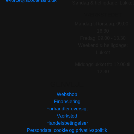
e-force@scooterland.dk
Søndag & helligdage: Lukket
VÆRKSTEDET
Mandag til torsdag: 09.00 -
16.30
Fredag: 09.00 - 13.30
Weekend & helligdage:
Lukket
Middagslukket fra 12.00 til
12.30
GENVEJE
Webshop
Finansiering
Forhandler oversigt
Værksted
Handelsbetingelser
Persondata, cookie og privatlivspolitik