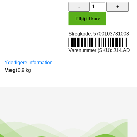
Ladekabel
(Jinma
Tilføj til kurv
J1)
antal
Stregkode:
5700103781008
Varenummer (SKU):
J1-LAD
Yderligere information
Vægt
0,9 kg