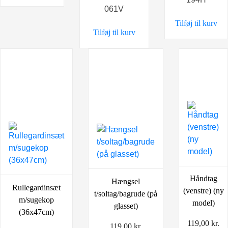
061V
Tilføj til kurv
Tilføj til kurv
Håndtag
Hængsel
Rullegardinsæt
(venstre) (ny
t/soltag/bagrude (på
m/sugekop
model)
glasset)
(36x47cm)
119,00
kr.
119,00
kr.