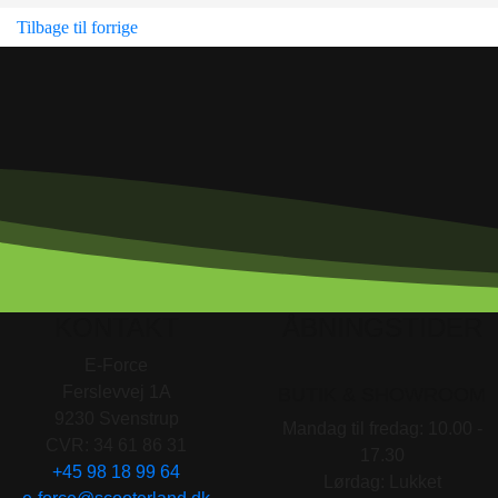
Tilbage til forrige
KONTAKT
ÅBNINGSTIDER
E-Force
Ferslevvej 1A
BUTIK & SHOWROOM
9230 Svenstrup
Mandag til fredag: 10.00 -
CVR: 34 61 86 31
17.30
+45 98 18 99 64
Lørdag: Lukket