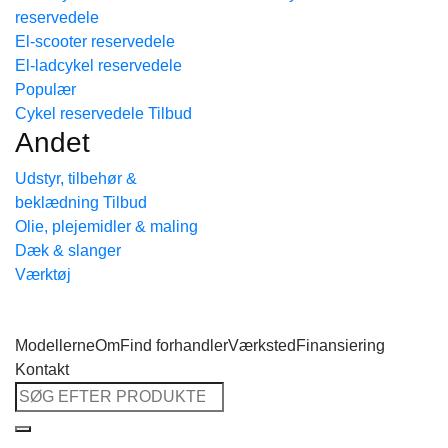
reservedele
Tilbage til shoppen
El-scooter reservedele
El-ladcykel reservedele
Cykel reservedele
Andet
Udstyr, tilbehør &
beklædning
Olie, plejemidler & maling
Dæk & slanger
Værktøj
Modellerne
Om
Find forhandler
Værksted
Finansiering
Kontakt
Søg
efter: