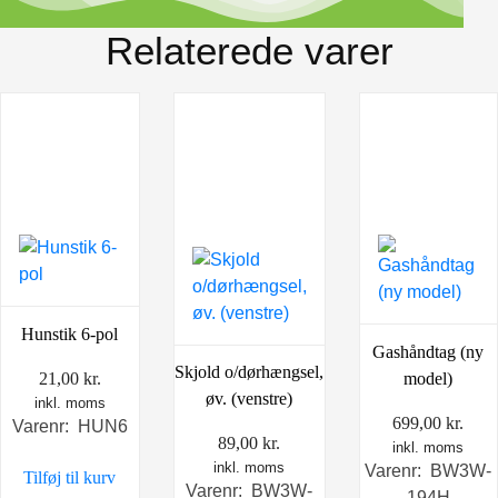
Relaterede varer
Hunstik 6-pol
Gashåndtag (ny
Skjold o/dørhængsel,
21,00
kr.
model)
øv. (venstre)
inkl. moms
699,00
kr.
Varenr: HUN6
89,00
kr.
inkl. moms
inkl. moms
Varenr: BW3W-
Tilføj til kurv
Varenr: BW3W-
194H