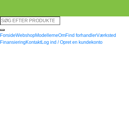
Søg
efter:
Forside
Webshop
Modellerne
Om
Find forhandler
Værksted
Finansiering
Kontakt
Log ind / Opret en kundekonto