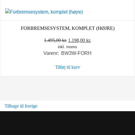
FORBREMSESYSTEM, KOMPLET (HØJRE)
Den
Den
1.495,00
kr.
1.198,00
kr.
inkl. moms
oprindelige
aktuelle
Varenr: BW3W-FORH
pris
pris
var:
er:
Tilføj til kurv
1.495,00 kr..
1.198,00 kr..
Tilbage til forrige