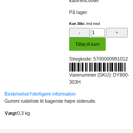
kabinescooter
På lager
Rudeliste,
bag
Tilføj til kurv
(højre)
antal
Stregkode:
5700000991012
Varenummer (SKU):
DY800-
303H
Beskrivelse
Yderligere information
Gummi rudeliste til bagerste højre siderude.
Vægt
0,3 kg