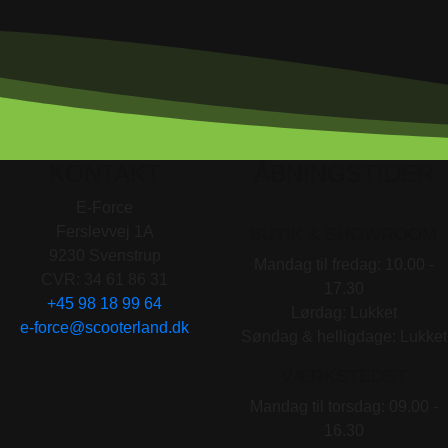
KONTAKT
ÅBNINGSTIDER
E-Force
Ferslevvej 1A
BUTIK & SHOWROOM
9230 Svenstrup
Mandag til fredag: 10.00 -
CVR: 34 61 86 31
17.30
+45 98 18 99 64
Lørdag: Lukket
e-force@scooterland.dk
Søndag & helligdage: Lukket
VÆRKSTEDET
Mandag til torsdag: 09.00 -
16.30