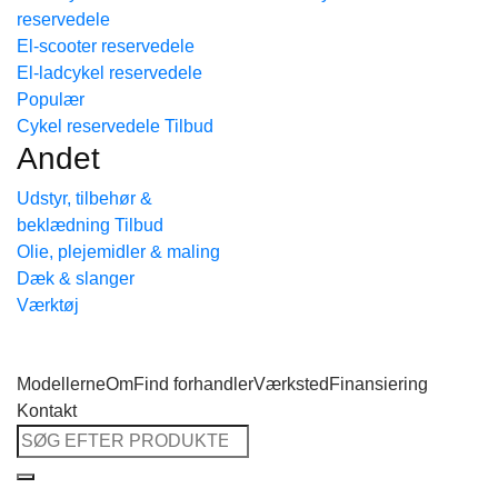
reservedele
Tilbage til shoppen
El-scooter reservedele
El-ladcykel reservedele
Cykel reservedele
Andet
Udstyr, tilbehør &
beklædning
Olie, plejemidler & maling
Dæk & slanger
Værktøj
Modellerne
Om
Find forhandler
Værksted
Finansiering
Kontakt
Søg
efter: