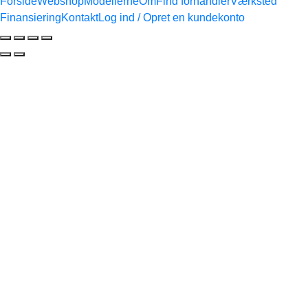
Forside
Webshop
Modellerne
Om
Find forhandler
Værksted
Finansiering
Kontakt
Log ind / Opret en kundekonto