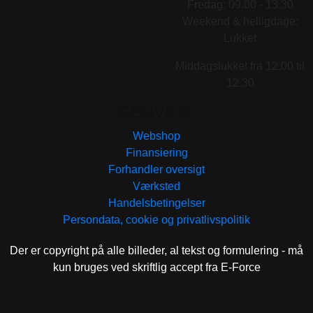
Fredag: 09.00 - 13.30
Weekend & helligdage:
Lukket
Middagslukket fra 12.00 til
12.30
GENVEJE
Webshop
Finansiering
Forhandler oversigt
Værksted
Handelsbetingelser
Persondata, cookie og privatlivspolitik
Der er copyright på alle billeder, al tekst og formulering - må
kun bruges ved skriftlig accept fra E-Force