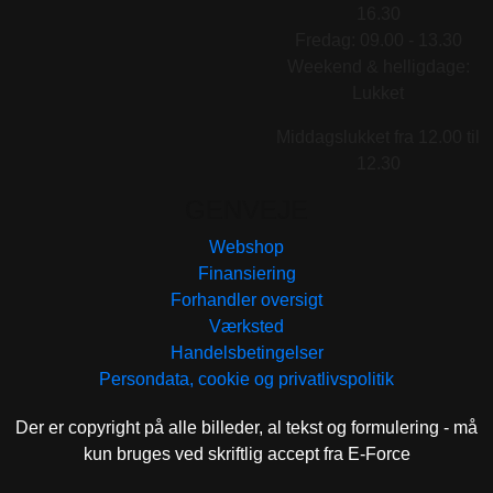
16.30
Fredag: 09.00 - 13.30
Weekend & helligdage:
Lukket
Middagslukket fra 12.00 til
12.30
GENVEJE
Webshop
Finansiering
Forhandler oversigt
Værksted
Handelsbetingelser
Persondata, cookie og privatlivspolitik
Der er copyright på alle billeder, al tekst og formulering - må
kun bruges ved skriftlig accept fra E-Force