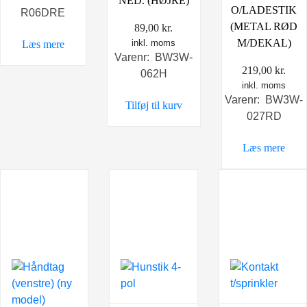
NED. (HØJRE)
O/LADESTIK
R06DRE
(METAL RØD
89,00
kr.
M/DEKAL)
inkl. moms
Læs mere
Varenr: BW3W-
219,00
kr.
062H
inkl. moms
Varenr: BW3W-
Tilføj til kurv
027RD
Læs mere