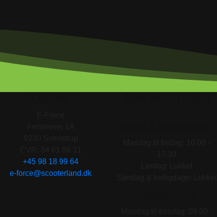
KONTAKT
ÅBNINGSTIDER
E-Force
Ferslevvej 1A
BUTIK & SHOWROOM
9230 Svenstrup
Mandag til fredag: 10.00 -
CVR: 34 61 86 31
17.30
+45 98 18 99 64
Lørdag: Lukket
e-force@scooterland.dk
Søndag & helligdage: Lukket
VÆRKSTEDET
Mandag til torsdag: 09.00 -