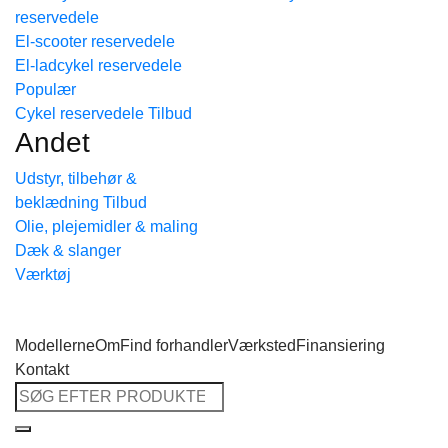
reservedele
Tilbage til shoppen
El-scooter reservedele
El-ladcykel reservedele
Cykel reservedele
Andet
Udstyr, tilbehør &
beklædning
Olie, plejemidler & maling
Dæk & slanger
Værktøj
Modellerne
Om
Find forhandler
Værksted
Finansiering
Kontakt
Søg
efter: