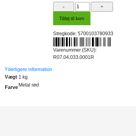
Samlestykke
u/forlygte
Tilføj til kurv
(metal
rød)
Stregkode:
5700103780933
antal
Varenummer (SKU):
R07.04.033.0001R
Yderligere information
Vægt
1 kg
Metal rød
Farve