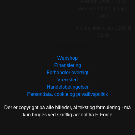
Fredag: 09.00 - 13.30
Weekend & helligdage:
Lukket
Middagslukket fra 12.00 til
12.30
GENVEJE
Webshop
Finansiering
Forhandler oversigt
Værksted
Handelsbetingelser
Persondata, cookie og privatlivspolitik
Der er copyright på alle billeder, al tekst og formulering - må
kun bruges ved skriftlig accept fra E-Force