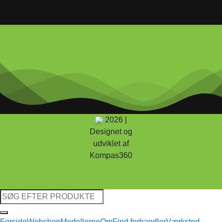
2026 |
Designet og
udviklet af
Kompas360
Søg
efter:
Forside
Webshop
Modellerne
Om
Find forhandler
Værksted