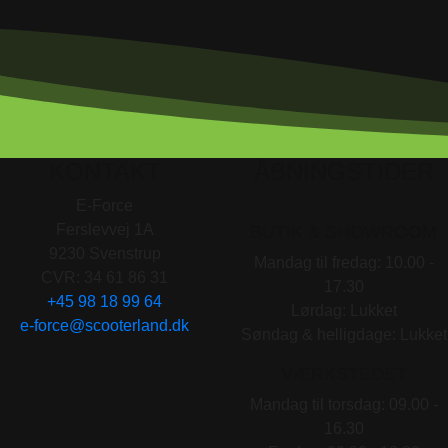
KONTAKT
ÅBNINGSTIDER
E-Force
Ferslevvej 1A
BUTIK & SHOWROOM
9230 Svenstrup
Mandag til fredag: 10.00 -
CVR: 34 61 86 31
17.30
+45 98 18 99 64
Lørdag: Lukket
e-force@scooterland.dk
Søndag & helligdage: Lukket
VÆRKSTEDET
Mandag til torsdag: 09.00 -
16.30