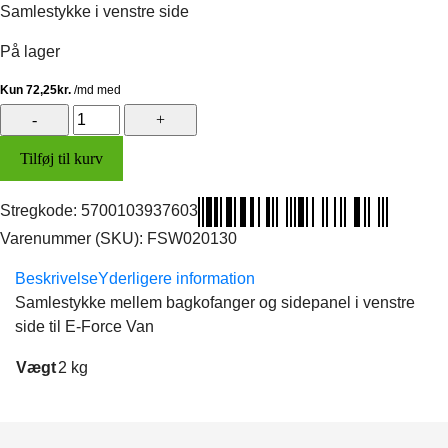
Samlestykke i venstre side
På lager
Samlestykke
v/bagkofanger,
Tilføj til kurv
venstre
(Van)
antal
Stregkode:
5700103937603
Varenummer (SKU):
FSW020130
Beskrivelse
Yderligere information
Samlestykke mellem bagkofanger og sidepanel i venstre
side til E-Force Van
Vægt
2 kg