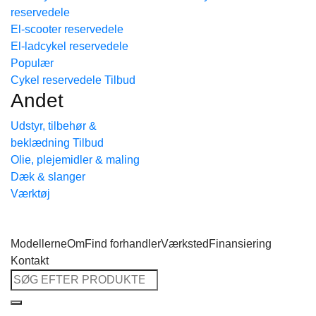
reservedele
Tilbage til shoppen
El-scooter reservedele
El-ladcykel reservedele
Cykel reservedele
Andet
Udstyr, tilbehør &
beklædning
Olie, plejemidler & maling
Dæk & slanger
Værktøj
Modellerne
Om
Find forhandler
Værksted
Finansiering
Kontakt
Søg
efter: