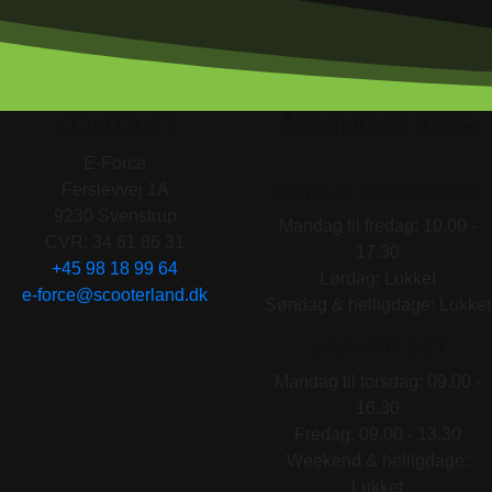
KONTAKT
ÅBNINGSTIDER
E-Force
Ferslevvej 1A
BUTIK & SHOWROOM
9230 Svenstrup
Mandag til fredag: 10.00 -
CVR: 34 61 86 31
17.30
+45 98 18 99 64
Lørdag: Lukket
e-force@scooterland.dk
Søndag & helligdage: Lukket
VÆRKSTEDET
Mandag til torsdag: 09.00 -
16.30
Fredag: 09.00 - 13.30
Weekend & helligdage:
Lukket