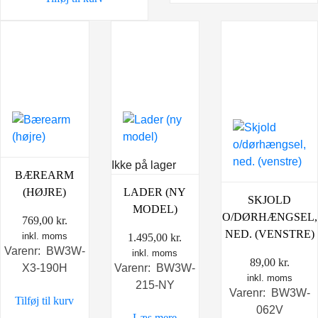
Ikke på lager
BÆREARM
(HØJRE)
LADER (NY
SKJOLD
MODEL)
O/DØRHÆNGSEL,
769,00
kr.
NED. (VENSTRE)
inkl. moms
1.495,00
kr.
Varenr: BW3W-
inkl. moms
89,00
kr.
X3-190H
Varenr: BW3W-
inkl. moms
215-NY
Varenr: BW3W-
Tilføj til kurv
062V
Læs mere