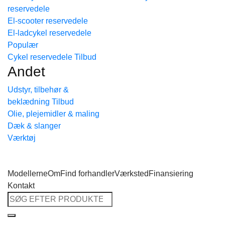
reservedele
Tilbage til shoppen
El-scooter reservedele
El-ladcykel reservedele
Cykel reservedele
Andet
Udstyr, tilbehør &
beklædning
Olie, plejemidler & maling
Dæk & slanger
Værktøj
Modellerne
Om
Find forhandler
Værksted
Finansiering
Kontakt
Søg
efter: