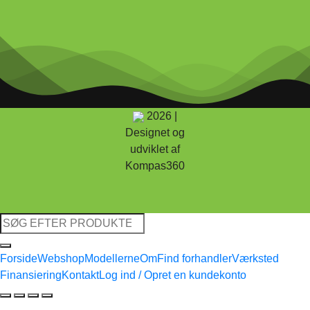
2026 |
Designet og
udviklet af
Kompas360
Søg
efter:
Forside
Webshop
Modellerne
Om
Find forhandler
Værksted
Finansiering
Kontakt
Log ind / Opret en kundekonto