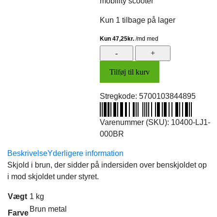
mobility scooter
Kun 1 tilbage på lager
Skjold
v/benskjold
Tilføj til kurv
øv.
(brun)
Stregkode:
5700103844895
antal
Varenummer (SKU):
10400-LJ1-
000BR
Beskrivelse
Yderligere information
Skjold i brun, der sidder på indersiden over benskjoldet op
i mod skjoldet under styret.
Vægt
1 kg
Brun metal
Farve