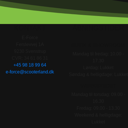
KONTAKT
ÅBNINGSTIDER
E-Force
Ferslevvej 1A
BUTIK & SHOWROOM
9230 Svenstrup
Mandag til fredag: 10.00 -
CVR: 34 61 86 31
17.30
+45 98 18 99 64
Lørdag: Lukket
e-force@scooterland.dk
Søndag & helligdage: Lukket
VÆRKSTEDET
Mandag til torsdag: 09.00 -
16.30
Fredag: 09.00 - 13.30
Weekend & helligdage:
Lukket