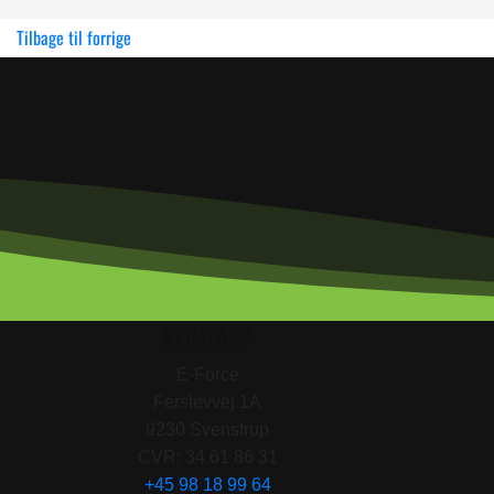
Tilbage til forrige
KONTAKT
E-Force
Ferslevvej 1A
9230 Svenstrup
CVR: 34 61 86 31
+45 98 18 99 64