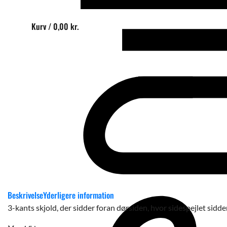
Kurv /
0,00
kr.
Beskrivelse
Yderligere information
3-kants skjold, der sidder foran dørsiden, hvor sidespejlet sidde