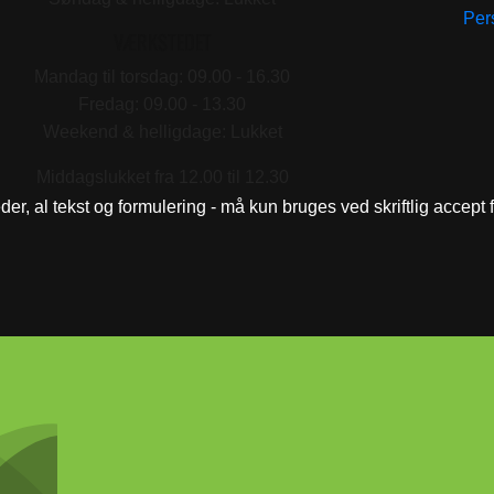
Pers
VÆRKSTEDET
Mandag til torsdag: 09.00 - 16.30
Fredag: 09.00 - 13.30
Weekend & helligdage: Lukket
Middagslukket fra 12.00 til 12.30
eder, al tekst og formulering - må kun bruges ved skriftlig accept