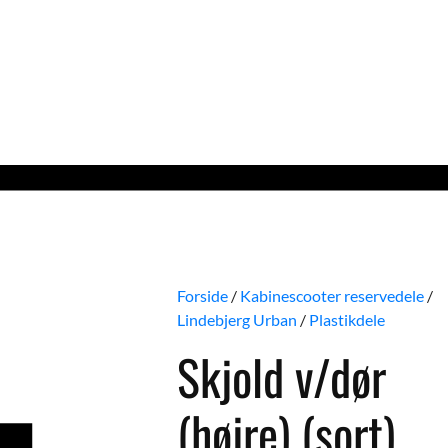
Forside
/
Kabinescooter reservedele
/
Lindebjerg Urban
/
Plastikdele
Skjold v/dør
(højre) (sort)