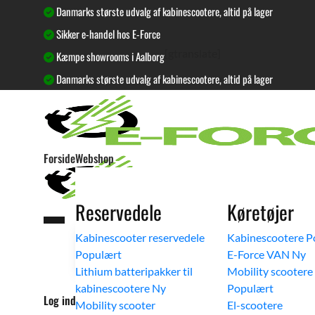
Fortsæt
Danmarks største udvalg af kabinescootere, altid på lager
til
Sikker e-handel hos E-Force
indhold
[gtranslate]
Kæmpe showrooms i Aalborg
Danmarks største udvalg af kabinescootere, altid på lager
Forside
Webshop
Reservedele
Køretøjer
Søg
Kabinescooter reservedele
Kabinescootere
efter:
E-Force VAN
Lithium batteripakker til
Mobility scootere
kabinescootere
Log ind / Opret en kundekonto
Mobility scooter
El-scootere