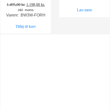
Den
Den
1.495,00
kr.
1.198,00
kr.
Læs mere
inkl. moms
oprindelige
aktuelle
Varenr: BW3W-FORH
pris
pris
var:
er:
Tilføj til kurv
1.495,00 kr..
1.198,00 kr..