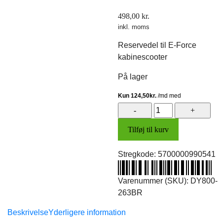
498,00
kr.
inkl. moms
Reservedel til E-Force
kabinescooter
På lager
Skjold
v/dør
Tilføj til kurv
(venstre)
(metal
Stregkode:
5700000990541
brun)
antal
Varenummer (SKU):
DY800-
263BR
Beskrivelse
Yderligere information