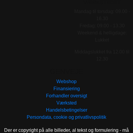
VÆRKSTEDET
Mandag til torsdag: 09.00 -
16.30
Fredag: 09.00 - 13.30
Weekend & helligdage:
Lukket
Middagslukket fra 12.00 til
12.30
GENVEJE
Webshop
Finansiering
Forhandler oversigt
Værksted
Handelsbetingelser
Persondata, cookie og privatlivspolitik
Der er copyright på alle billeder, al tekst og formulering - må