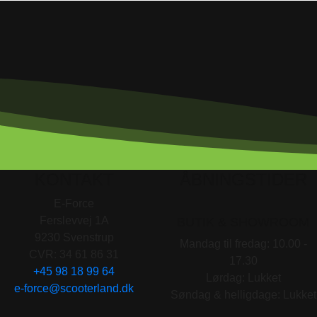
KONTAKT
ÅBNINGSTIDER
E-Force
Ferslevvej 1A
BUTIK & SHOWROOM
9230 Svenstrup
Mandag til fredag: 10.00 -
CVR: 34 61 86 31
17.30
+45 98 18 99 64
Lørdag: Lukket
e-force@scooterland.dk
Søndag & helligdage: Lukket