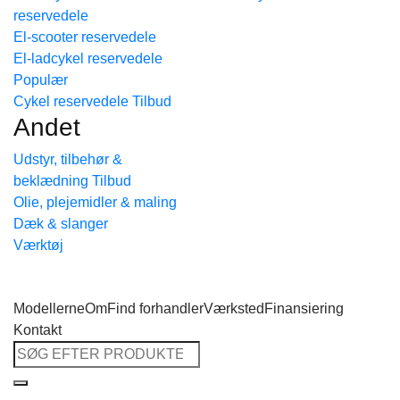
reservedele
Tilbage til shoppen
El-scooter reservedele
El-ladcykel reservedele
Cykel reservedele
Andet
Udstyr, tilbehør &
beklædning
Olie, plejemidler & maling
Dæk & slanger
Værktøj
Modellerne
Om
Find forhandler
Værksted
Finansiering
Kontakt
Søg
efter: