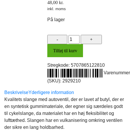
48,00
kr.
inkl. moms
På lager
Slange,
29¨
Tilføj til kurv
29x1.75-
2.35
Stregkode:
5707865122810
(40/60-
622/635/584)
Varenummer
40mm
(SKU):
2929210
antal
Beskrivelse
Yderligere information
Kvalitets slange med autoventil, der er lavet af butyl, der er
en syntetisk gummimateriale, der egner sig særdeles godt
til cykelslange, da materialet har en høj fleksibilitet og
lufttæthed. Slangen har en vulkanisering omkring ventilen
der sikre en lang holdbarhed.