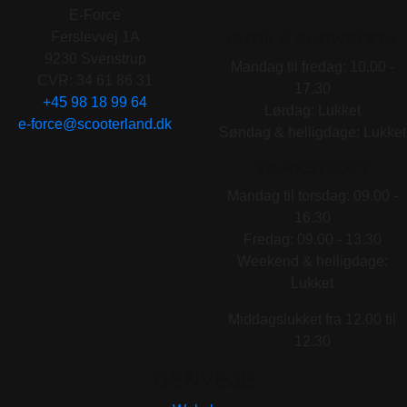
E-Force
Ferslevvej 1A
BUTIK & SHOWROOM
9230 Svenstrup
Mandag til fredag: 10.00 -
CVR: 34 61 86 31
17.30
+45 98 18 99 64
Lørdag: Lukket
e-force@scooterland.dk
Søndag & helligdage: Lukket
VÆRKSTEDET
Mandag til torsdag: 09.00 -
16.30
Fredag: 09.00 - 13.30
Weekend & helligdage:
Lukket
Middagslukket fra 12.00 til
12.30
GENVEJE