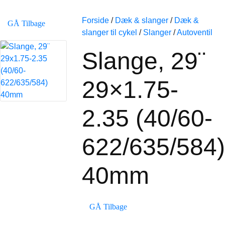
Forside
/
Dæk & slanger
/
Dæk &
GÅ Tilbage
slanger til cykel
/
Slanger
/
Autoventil
Slange, 29¨
29×1.75-
2.35 (40/60-
622/635/584)
40mm
GÅ Tilbage