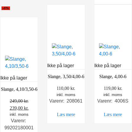
-4%
Ikke på lager
Ikke på lager
Slange, 3,50/4,00-6
Slange, 4,00-6
Ikke på lager
110,00
kr.
119,00
kr.
Slange, 4,10/3,50-6
inkl. moms
inkl. moms
249,00
kr.
Varenr: 208061
Varenr: 4006S
Den
Den
239,00
kr.
Læs mere
Læs mere
oprindelige
inkl. moms
aktuelle
Varenr:
pris
pris
99202180001
var:
er: