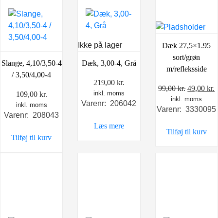
Ikke på lager
Dæk 27,5×1.95
sort/grøn
Slange, 4,10/3,50-4
Dæk, 3,00-4, Grå
m/refleksside
/ 3,50/4,00-4
219,00
kr.
Den
99,00
kr.
49,00
kr.
inkl. moms
109,00
kr.
inkl. moms
oprindel
a
Varenr: 206042
inkl. moms
Varenr: 3330095
pris
p
Varenr: 208043
var:
e
Læs mere
Tilføj til kurv
99,00 kr.
4
Tilføj til kurv