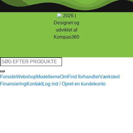
2026 |
Designet og
udviklet af
Kompas360
Søg
efter:
Forside
Webshop
Modellerne
Om
Find forhandler
Værksted
Finansiering
Kontakt
Log ind / Opret en kundekonto