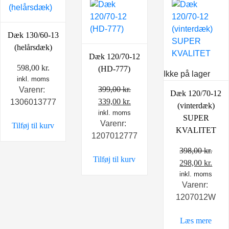
Dæk 130/60-13
(helårsdæk)
Dæk 120/70-12
598,00
kr.
(HD-777)
Ikke på lager
inkl. moms
399,00
kr.
Varenr:
Dæk 120/70-12
Den
Den
339,00
kr.
1306013777
(vinterdæk)
oprindelige
inkl. moms
aktuelle
SUPER
Varenr:
Tilføj til kurv
pris
pris
KVALITET
1207012777
var:
er:
399,00 kr..
339,00 kr..
398,00
kr.
Tilføj til kurv
Den
Den
298,00
kr.
oprindelige
inkl. moms
aktu
Varenr:
pris
pris
1207012W
var:
er:
398,00 kr..
298,0
Læs mere