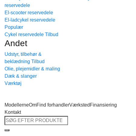
reservedele
Tilbage til shoppen
El-scooter reservedele
El-ladcykel reservedele
Cykel reservedele
Andet
Udstyr, tilbehør &
beklædning
Olie, plejemidler & maling
Dæk & slanger
Værktøj
Modellerne
Om
Find forhandler
Værksted
Finansiering
Kontakt
Søg
efter: