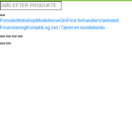
Søg
efter:
Forside
Webshop
Modellerne
Om
Find forhandler
Værksted
Finansiering
Kontakt
Log ind / Opret en kundekonto