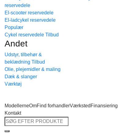
reservedele
Tilbage til shoppen
El-scooter reservedele
El-ladcykel reservedele
Cykel reservedele
Andet
Udstyr, tilbehør &
beklædning
Olie, plejemidler & maling
Dæk & slanger
Værktøj
Modellerne
Om
Find forhandler
Værksted
Finansiering
Kontakt
Søg
efter: