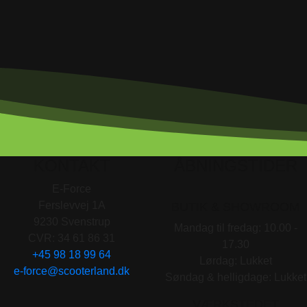
KONTAKT
ÅBNINGSTIDER
E-Force
Ferslevvej 1A
BUTIK & SHOWROOM
9230 Svenstrup
Mandag til fredag: 10.00 -
CVR: 34 61 86 31
17.30
+45 98 18 99 64
Lørdag: Lukket
e-force@scooterland.dk
Søndag & helligdage: Lukket
VÆRKSTEDET