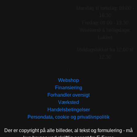
Mandag til torsdag: 09.00 -
16.30
Fredag: 09.00 - 13.30
Weekend & helligdage:
Lukket
Middagslukket fra 12.00 til
12.30
GENVEJE
Webshop
Finansiering
Forhandler oversigt
Værksted
Handelsbetingelser
Persondata, cookie og privatlivspolitik
Der er copyright på alle billeder, al tekst og formulering - må