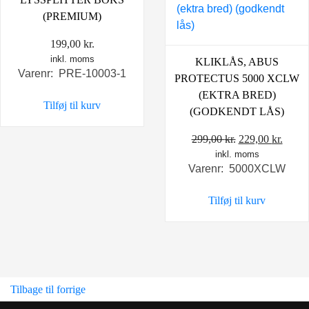
(PREMIUM)
199,00
kr.
inkl. moms
KLIKLÅS, ABUS
Varenr: PRE-10003-1
PROTECTUS 5000 XCLW
(EKTRA BRED)
Tilføj til kurv
(GODKENDT LÅS)
Den
Den
299,00
kr.
229,00
kr.
inkl. moms
oprindelige
aktue
Varenr: 5000XCLW
pris
pris
var:
er:
Tilføj til kurv
299,00 kr..
229,0
Tilbage til forrige