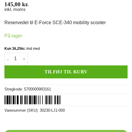
145,00
kr.
inkl. moms
Reservedel til E-Force SCE-340 mobility scooter
På lager
Steldel v/sædeskjold (bag) antal
TILFØJ TIL KURV
Stregkode:
5700000983161
Varenummer (SKU):
30230-LJ1-000