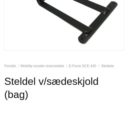
Forside
/
Mobility scooter reservedele
/
E-Force SCE-340
/
Steldele
Steldel v/sædeskjold
(bag)