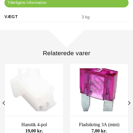
Yderligere information
VÆGT
3 kg
Relaterede varer
Hanstik 4-pol
Fladsikring 3A (mini)
19,00
kr.
7,00
kr.