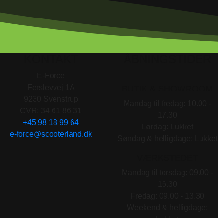
KONTAKT
ÅBNINGSTIDER
E-Force
Ferslevvej 1A
BUTIK & SHOWROOM
9230 Svenstrup
Mandag til fredag: 10.00 -
CVR: 34 61 86 31
17.30
+45 98 18 99 64
Lørdag: Lukket
e-force@scooterland.dk
Søndag & helligdage: Lukket
VÆRKSTEDET
Mandag til torsdag: 09.00 -
16.30
Fredag: 09.00 - 13.30
Weekend & helligdage: