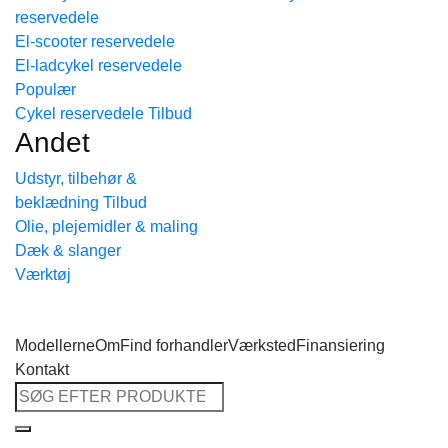
reservedele
Tilbage til shoppen
El-scooter reservedele
El-ladcykel reservedele
Cykel reservedele
Andet
Udstyr, tilbehør &
beklædning
Olie, plejemidler & maling
Dæk & slanger
Værktøj
Modellerne
Om
Find forhandler
Værksted
Finansiering
Kontakt
Søg
efter: