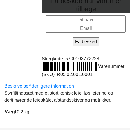
Få besked når varen er
tilbage
Få besked
Stregkode:
5700103772228
Varenummer
(SKU):
R05.02.001.0001
Beskrivelse
Yderligere information
Styrfittingssæt med et stort konisk leje, løs lejering og
dertilhørende lejeskåle, afstandsskiver og møtrikker.
Vægt
0,2 kg