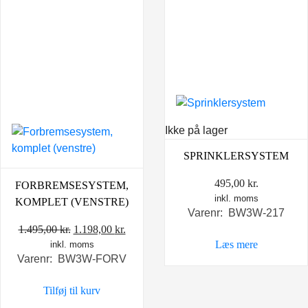
Ikke på lager
SPRINKLERSYSTEM
495,00
kr.
FORBREMSESYSTEM,
inkl. moms
KOMPLET (VENSTRE)
Varenr: BW3W-217
Den
Den
1.495,00
kr.
1.198,00
kr.
Læs mere
inkl. moms
oprindelige
aktuelle
Varenr: BW3W-FORV
pris
pris
var:
er:
Tilføj til kurv
1.495,00 kr..
1.198,00 kr..