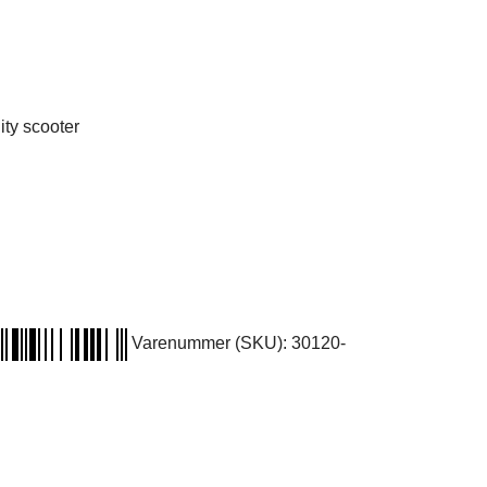
ty scooter
Varenummer (SKU):
30120-