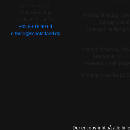
Ferslevvej 1A
BUTIK & SHOW
9230 Svenstrup
Mandag til fredag: 10.0
CVR: 34 61 86 31
Lørdag: Lukke
+45 98 18 99 64
Søndag & helligdage:
e-force@scooterland.dk
VÆRKSTEDE
Mandag til torsdag: 09.
Fredag: 09.00 - 1
Weekend & helligdage
Middagslukket fra 12.00
Der er copyright på alle bill