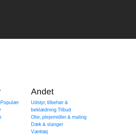
r
Andet
e
Udstyr, tilbehør &
beklædning
e
Olie, plejemidler & maling
Dæk & slanger
Værktøj