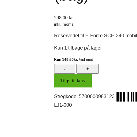
598,00
kr.
inkl. moms
Reservedel til E-Force SCE-340 mobili
Kun 1 tilbage på lager
Understel
(bag)
Tilføj til kurv
antal
Stregkode:
5700000983123
LJ1-000