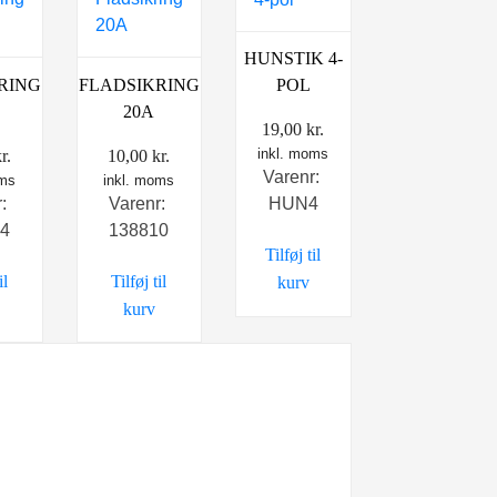
HUNSTIK 4-
RING
FLADSIKRING
POL
20A
19,00
kr.
inkl. moms
r.
10,00
kr.
Varenr:
oms
inkl. moms
r:
Varenr:
HUN4
04
138810
Tilføj til
il
Tilføj til
kurv
kurv