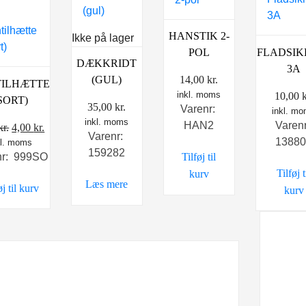
HANSTIK 2-
Ikke på lager
FLADSIK
POL
DÆKKRIDT
3A
(GUL)
14,00
kr.
ILHÆTTE
inkl. moms
10,00
k
SORT)
35,00
kr.
Varenr:
inkl. m
inkl. moms
Varen
HAN2
Den
Den
kr.
4,00
kr.
Varenr:
1388
kl. moms
oprindelige
aktuelle
159282
nr: 999SO
Tilføj til
pris
pris
Tilføj t
kurv
var:
er:
Læs mere
øj til kurv
kurv
5,95 kr..
4,00 kr..