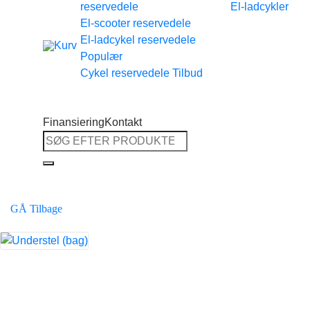
reservedele
El-ladcykler
Tilbage til shoppen
El-scooter reservedele
El-ladcykel reservedele
Cykel reservedele
Finansiering
Kontakt
Søg
efter:
GÅ Tilbage