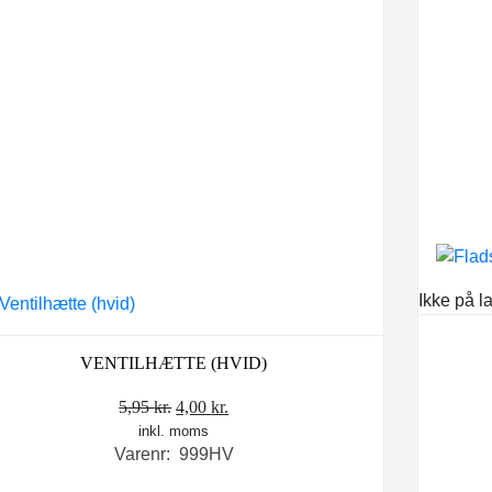
Ikke på l
VENTILHÆTTE (HVID)
Den
Den
5,95
kr.
4,00
kr.
inkl. moms
oprindelige
aktuelle
Varenr: 999HV
pris
pris
var:
er: