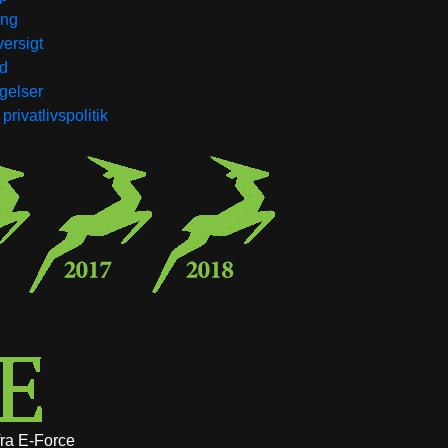
ing
ersigt
d
gelser
rivatlivspolitik
 fra E-Force