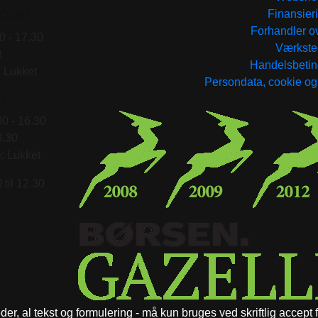
ROOM
Finansier
Forhandler ov
0 - 17.30
Værkste
t
Handelsbetin
 Lukket
Persondata, cookie og p
T
00 - 16.30
3.30
: Lukket
 til 12.30
eder, al tekst og formulering - må kun bruges ved skriftlig accept