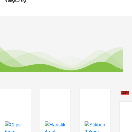
Vægt
5 kg
-33%