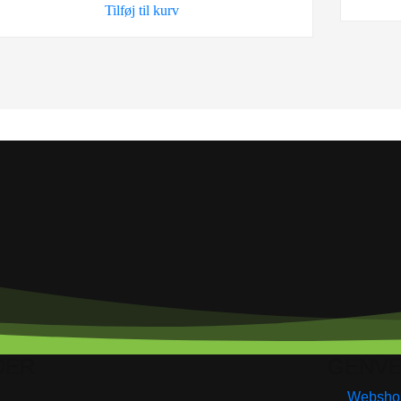
Tilføj til kurv
5,95 kr..
4,00 kr..
DER
GENVE
Websho