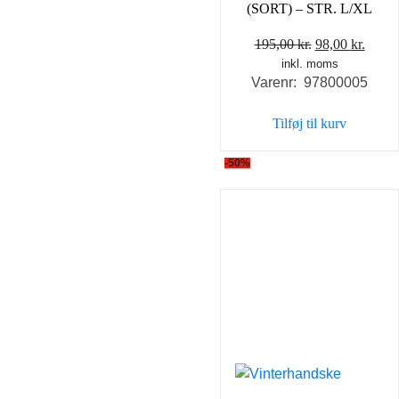
(SORT) – STR. L/XL
Den
Den
195,00
kr.
98,00
kr.
inkl. moms
oprindelige
aktue
Varenr: 97800005
pris
pris
var:
er:
Tilføj til kurv
195,00 kr..
98,00 
-50%