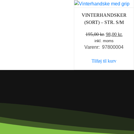
VINTERHANDSKER
(SORT) – STR. S/M
Den
Den
195,00
kr.
98,00
kr.
inkl. moms
oprindelige
aktue
Varenr: 97800004
pris
pris
var:
er:
Tilføj til kurv
195,00 kr..
98,00 