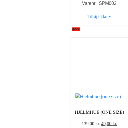
Varenr: SPM002
pris
pris
var:
er:
Tilføj til kurv
149,00 kr..
59,00 
-65%
HJELMHUE (ONE SIZE)
Den
Den
139,00
kr.
49,00
kr.