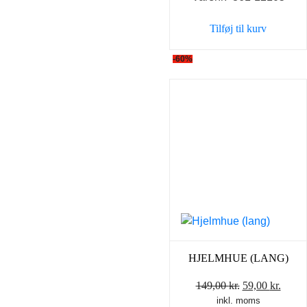
var:
er:
Tilføj til kurv
199,00 kr..
99,00 
-60%
HJELMHUE (LANG)
Den
Den
149,00
kr.
59,00
kr.
inkl. moms
oprindelige
aktue