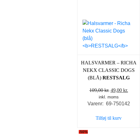
HALSVARMER – RICHA
NEKX CLASSIC DOGS
(BLÅ)
RESTSALG
Den
Den
109,00
kr.
49,00
kr.
inkl. moms
oprindelige
aktue
Varenr: 69-750142
pris
pris
var:
er:
Tilføj til kurv
109,00 kr..
49,00 
-50%