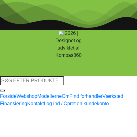
2026 |
Designet og
udviklet af
Kompas360
Søg
efter:
Forside
Webshop
Modellerne
Om
Find forhandler
Værksted
Finansiering
Kontakt
Log ind / Opret en kundekonto