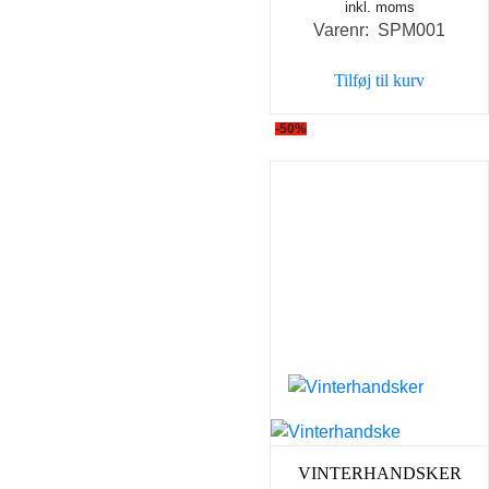
inkl. moms
oprindelige
aktue
Varenr: SPM001
pris
pris
var:
er:
Tilføj til kurv
139,00 kr..
49,00 
-50%
VINTERHANDSKER