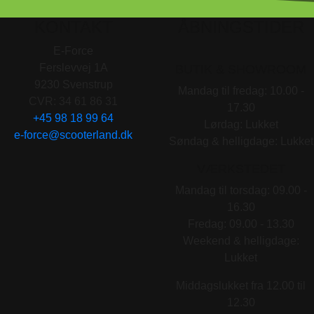
KONTAKT
ÅBNINGSTIDER
E-Force
Ferslevvej 1A
BUTIK & SHOWROOM
9230 Svenstrup
Mandag til fredag: 10.00 -
CVR: 34 61 86 31
17.30
+45 98 18 99 64
Lørdag: Lukket
e-force@scooterland.dk
Søndag & helligdage: Lukket
VÆRKSTEDET
Mandag til torsdag: 09.00 -
16.30
Fredag: 09.00 - 13.30
Weekend & helligdage:
Lukket
Middagslukket fra 12.00 til
12.30