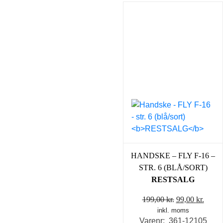
HANDSKE – FLY F-16 –
STR. 6 (BLÅ/SORT)
RESTSALG
Den
Den
199,00
kr.
99,00
kr.
inkl. moms
oprindelige
aktue
Varenr: 361-12105
pris
pris