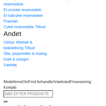
reservedele
Tilbage til shoppen
El-scooter reservedele
El-ladcykel reservedele
Cykel reservedele
Andet
Udstyr, tilbehør &
beklædning
Olie, plejemidler & maling
Dæk & slanger
Værktøj
Modellerne
Om
Find forhandler
Værksted
Finansiering
Kontakt
Søg
efter: