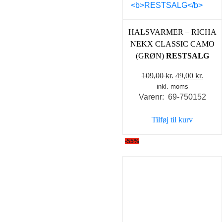
HALSVARMER – RICHA
NEKX CLASSIC CAMO
(GRØN)
RESTSALG
Den
Den
109,00
kr.
49,00
kr.
inkl. moms
oprindelige
aktue
Varenr: 69-750152
pris
pris
var:
er:
Tilføj til kurv
109,00 kr..
49,00 
-55%