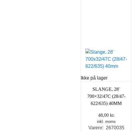
Ikke på lager
SLANGE, 28¨
700×32/47C (28/47-
622/635) 40MM
48,00
kr.
inkl. moms
Varenr: 2670035