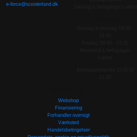
e-force@scooterland.dk
Søndag & helligdage: Lukket
VÆRKSTEDET
Mandag til torsdag: 09.00 -
16.30
Fredag: 09.00 - 13.30
Weekend & helligdage:
Lukket
Middagslukket fra 12.00 til
12.30
GENVEJE
Webshop
Finansiering
Forhandler oversigt
Værksted
Handelsbetingelser