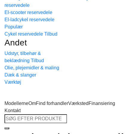
reservedele
Tilbage til shoppen
El-scooter reservedele
El-ladcykel reservedele
Cykel reservedele
Andet
Udstyr, tilbehør &
beklædning
Olie, plejemidler & maling
Dæk & slanger
Værktøj
Modellerne
Om
Find forhandler
Værksted
Finansiering
Kontakt
Søg
efter: