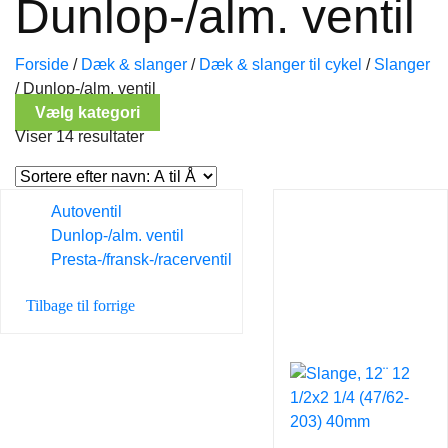
Dunlop-/alm. ventil
Forside
/
Dæk & slanger
/
Dæk & slanger til cykel
/
Slanger
/
Dunlop-/alm. ventil
Vælg kategori
Viser 14 resultater
Autoventil
Dunlop-/alm. ventil
Presta-/fransk-/racerventil
Tilbage til forrige