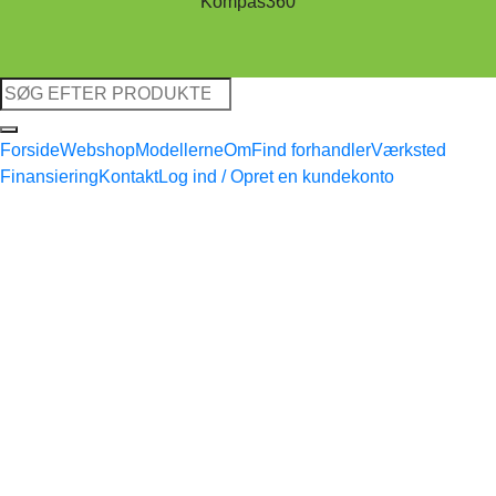
Kompas360
Søg
efter:
Forside
Webshop
Modellerne
Om
Find forhandler
Værksted
Finansiering
Kontakt
Log ind / Opret en kundekonto