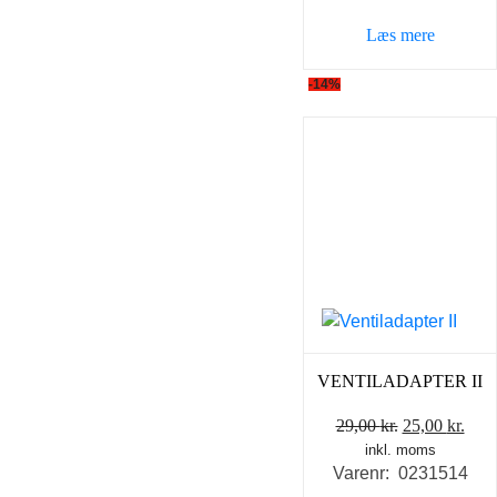
Læs mere
-14%
VENTILADAPTER II
Den
Den
29,00
kr.
25,00
kr.
inkl. moms
oprindelige
aktu
Varenr: 0231514
pris
pris