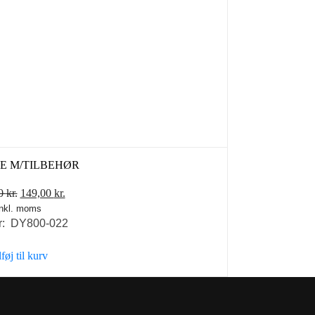
E M/TILBEHØR
Den
Den
00
kr.
149,00
kr.
inkl. moms
oprindelige
aktuelle
r: DY800-022
pris
pris
var:
er:
lføj til kurv
198,00 kr..
149,00 kr..