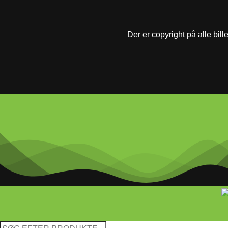
Der er copyright på alle bill
Søg