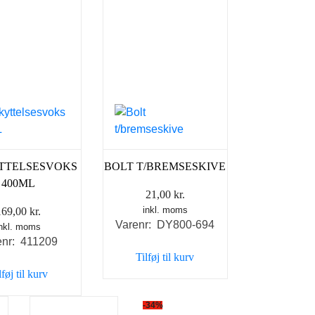
TTELSESVOKS
BOLT T/BREMSESKIVE
400ML
21,00
kr.
inkl. moms
169,00
kr.
Varenr: DY800-694
inkl. moms
enr: 411209
Tilføj til kurv
lføj til kurv
-34%