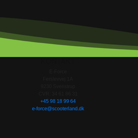
KONTAKT
E-Force
Ferslevvej 1A
9230 Svenstrup
CVR: 34 61 86 31
+45 98 18 99 64
e-force@scooterland.dk