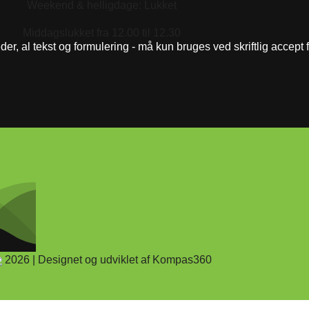
Weekend & helligdage: Lukket
Middagslukket fra 12.00 til 12.30
eder, al tekst og formulering - må kun bruges ved skriftlig accept
2026 | Designet og udviklet af Kompas360