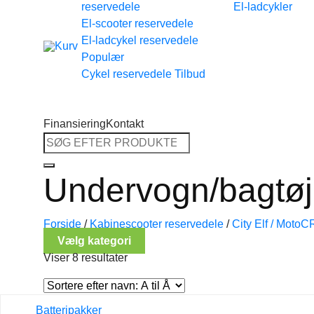
reservedele
El-ladcykler
Tilbage til shoppen
El-scooter reservedele
El-ladcykel reservedele
Cykel reservedele
Finansiering
Kontakt
Søg
efter:
Undervogn/bagtøj
Forside
/
Kabinescooter reservedele
/
City Elf / MotoC
Vælg kategori
Viser 8 resultater
Batteripakker