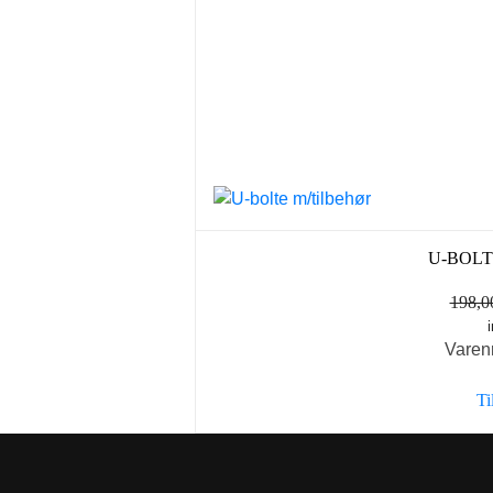
U-BOLT
198,
Varen
Ti