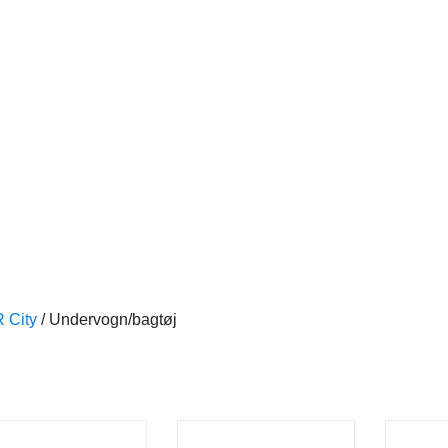
R City
/
Undervogn/bagtøj