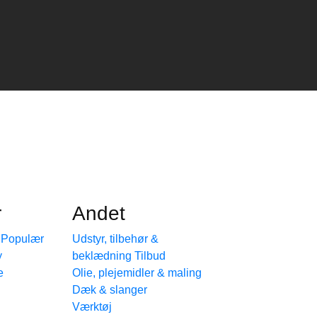
r
Andet
e
Udstyr, tilbehør &
beklædning
e
Olie, plejemidler & maling
Dæk & slanger
Værktøj