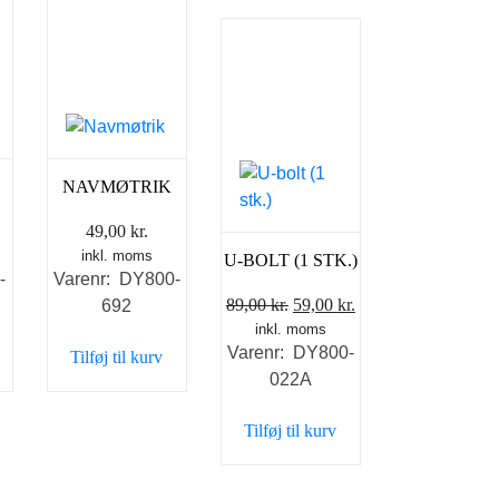
K
NAVMØTRIK
49,00
kr.
inkl. moms
U-BOLT (1 STK.)
-
Varenr: DY800-
Den
Den
89,00
kr.
59,00
kr.
692
inkl. moms
oprindelige
aktuelle
Varenr: DY800-
Tilføj til kurv
pris
pris
022A
var:
er:
89,00 kr..
59,00 kr..
Tilføj til kurv