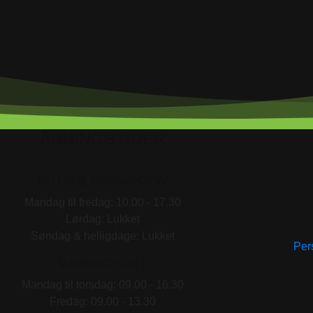
ÅBNINGSTIDER
BUTIK & SHOWROOM
Mandag til fredag: 10.00 - 17.30
Lørdag: Lukket
Søndag & helligdage: Lukket
Pers
VÆRKSTEDET
Mandag til torsdag: 09.00 - 16.30
Fredag: 09.00 - 13.30