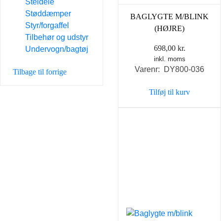
Steldele
Støddæmper
BAGLYGTE M/BLINK
Styr/forgaffel
(HØJRE)
Tilbehør og udstyr
698,00
kr.
Undervogn/bagtøj
inkl. moms
Varenr: DY800-036
Tilbage til forrige
Tilføj til kurv