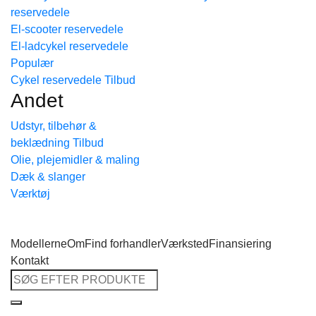
reservedele
Tilbage til shoppen
El-scooter reservedele
El-ladcykel reservedele
Cykel reservedele
Andet
Udstyr, tilbehør &
beklædning
Olie, plejemidler & maling
Dæk & slanger
Værktøj
Modellerne
Om
Find forhandler
Værksted
Finansiering
Kontakt
Søg
efter: