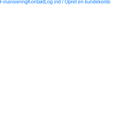
Finansiering
Kontakt
Log ind / Opret en kundekonto