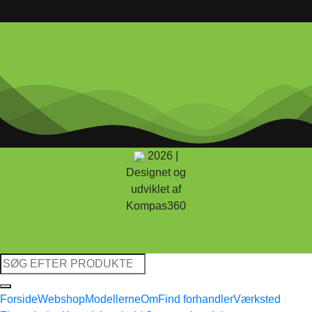
2026 |
Designet og
udviklet af
Kompas360
Søg
efter:
Forside
Webshop
Modellerne
Om
Find forhandler
Værksted