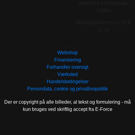
Weekend & helligdage:
Lukket
Middagslukket fra 12.00 til
12.30
GENVEJE
Webshop
Finansiering
Forhandler oversigt
Værksted
Handelsbetingelser
Persondata, cookie og privatlivspolitik
Der er copyright på alle billeder, al tekst og formulering - må
kun bruges ved skriftlig accept fra E-Force