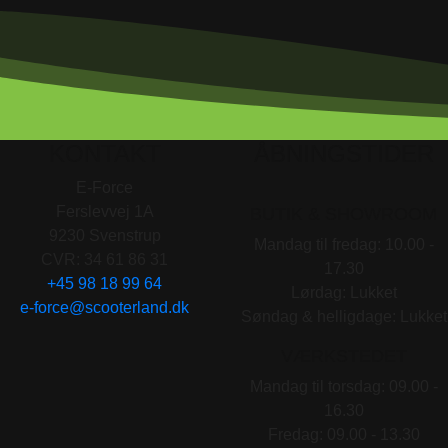
KONTAKT
ÅBNINGSTIDER
E-Force
Ferslevvej 1A
BUTIK & SHOWROOM
9230 Svenstrup
Mandag til fredag: 10.00 -
CVR: 34 61 86 31
17.30
+45 98 18 99 64
Lørdag: Lukket
e-force@scooterland.dk
Søndag & helligdage: Lukket
VÆRKSTEDET
Mandag til torsdag: 09.00 -
16.30
Fredag: 09.00 - 13.30