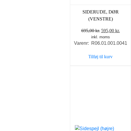
SIDERUDE, DØR
(VENSTRE)
Den
Den
695,00
kr.
595,00
kr.
inkl. moms
oprindelige
aktue
Varenr: R06.01.001.0041
pris
pris
var:
er:
Tilføj til kurv
695,00 kr..
595,0