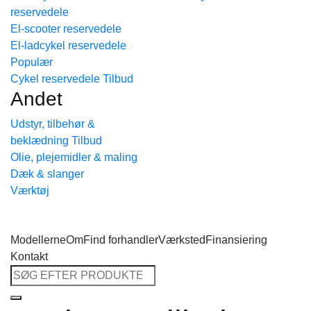
reservedele
Tilbage til shoppen
El-scooter reservedele
El-ladcykel reservedele
Cykel reservedele
Andet
Udstyr, tilbehør &
beklædning
Olie, plejemidler & maling
Dæk & slanger
Værktøj
Modellerne
Om
Find forhandler
Værksted
Finansiering
Kontakt
Søg
efter: