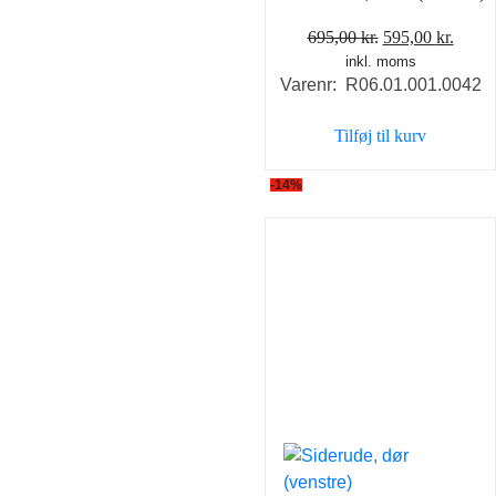
Den
Den
695,00
kr.
595,00
kr.
inkl. moms
oprindelige
aktue
Varenr: R06.01.001.0042
pris
pris
var:
er:
Tilføj til kurv
695,00 kr..
595,0
-14%