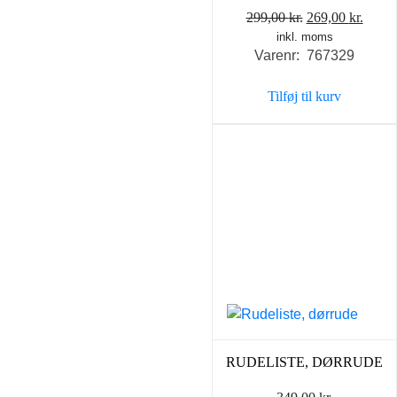
Den
Den
299,00
kr.
269,00
kr.
inkl. moms
oprindelige
aktue
Varenr: 767329
pris
pris
var:
er:
Tilføj til kurv
299,00 kr..
269,0
RUDELISTE, DØRRUDE