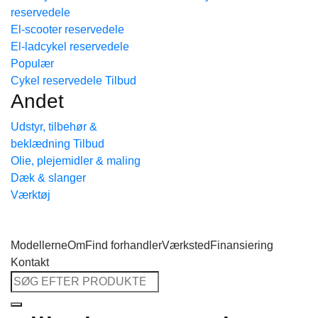
reservedele
Tilbage til shoppen
El-scooter reservedele
El-ladcykel reservedele
Cykel reservedele
Andet
Udstyr, tilbehør &
beklædning
Olie, plejemidler & maling
Dæk & slanger
Værktøj
Modellerne
Om
Find forhandler
Værksted
Finansiering
Kontakt
Søg
efter: