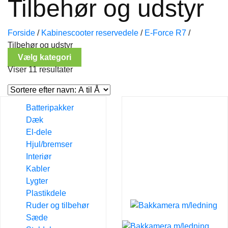
Tilbehør og udstyr
Forside
/
Kabinescooter reservedele
/
E-Force R7
/
Tilbehør og udstyr
Vælg kategori
Viser 11 resultater
Batteripakker
Dæk
El-dele
Hjul/bremser
Interiør
Kabler
Lygter
Plastikdele
Ruder og tilbehør
Sæde