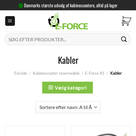
Fortsæt
Danmarks største udvalg af kabinescootere, altid på lager
til
indhold
Søg
efter:
Kabler
Forside
/
Kabinescooter reservedele
/
E-Force X1
/
Kabler
Vælg kategori