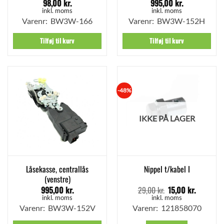
98,00
kr.
995,00
kr.
inkl. moms
inkl. moms
Varenr: BW3W-166
Varenr: BW3W-152H
Tilføj til kurv
Tilføj til kurv
-48%
IKKE PÅ LAGER
Låsekasse, centrallås
Nippel t/kabel I
(venstre)
995,00
kr.
29,00
kr.
15,00
kr.
Den
Den
oprindelige
aktuelle
inkl. moms
inkl. moms
pris
pris
Varenr: BW3W-152V
Varenr: 121858070
var:
er:
29,00 kr..
15,00 kr.