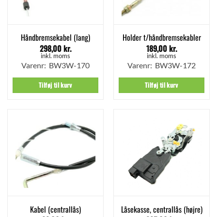
Håndbremsekabel (lang)
Holder t/håndbremsekabler
298,00
kr.
189,00
kr.
inkl. moms
inkl. moms
Varenr: BW3W-170
Varenr: BW3W-172
Tilføj til kurv
Tilføj til kurv
Kabel (centrallås)
Låsekasse, centrallås (højre)