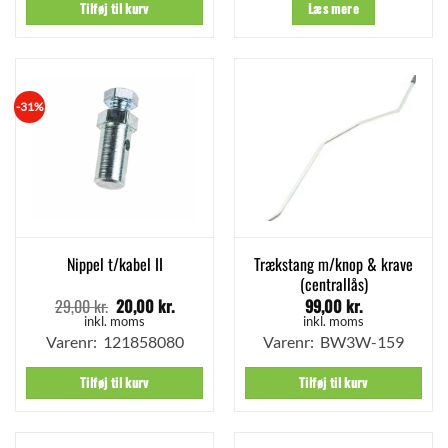
Tilføj til kurv
Læs mere
-31%
Trækstang m/knop & krave
Nippel t/kabel II
(centrallås)
29,00
kr.
20,00
kr.
99,00
kr.
Den
Den
oprindelige
aktuelle
inkl. moms
inkl. moms
pris
pris
Varenr: 121858080
Varenr: BW3W-159
var:
er:
29,00 kr..
20,00 kr..
Tilføj til kurv
Tilføj til kurv