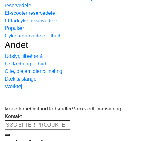
reservedele
Tilbage til shoppen
El-scooter reservedele
El-ladcykel reservedele
Cykel reservedele
Andet
Udstyr, tilbehør &
beklædning
Olie, plejemidler & maling
Dæk & slanger
Værktøj
Modellerne
Om
Find forhandler
Værksted
Finansiering
Kontakt
Søg
efter: