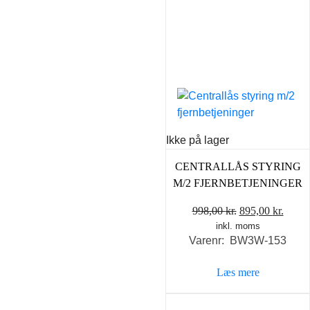
Ikke på lager
CENTRALLÅS STYRING
M/2 FJERNBETJENINGER
Den
Den
998,00
kr.
895,00
kr.
inkl. moms
oprindelige
aktue
Varenr: BW3W-153
pris
pris
var:
er:
Læs mere
998,00 kr..
895,0